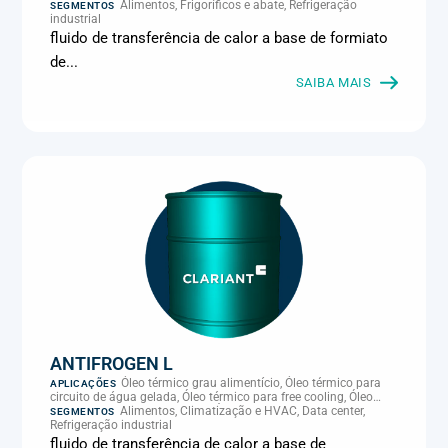
Alimentos, Frigoríficos e abate, Refrigeração
SEGMENTOS
industrial
fluido de transferência de calor a base de formiato
de...
SAIBA MAIS
ANTIFROGEN L
Óleo térmico grau alimentício, Óleo térmico para
APLICAÇÕES
circuito de água gelada, Óleo térmico para free cooling, Óleo
térmico para sistema térmico, Óleo térmico para transferência
Alimentos, Climatização e HVAC, Data center,
SEGMENTOS
de calor, Transferência térmica
Refrigeração industrial
fluido de transferência de calor a base de