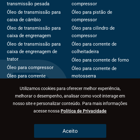
transmissão pesada
compressor
Óleo de transmissão para
Óleo para pistão de
caixa de câmbio
compressor
Óleo de transmissão para
Óleo para cilindro de
caixa de engrenagem
compressor
Óleo de transmissão para
Óleo para corrente de
caixa de engrenagem de
colheitadeira
trator
Óleo para corrente de forno
Óleo para compressor
Óleo para corrente de
Óleo para corrente
motosserra
Óleo para rotor de
Óleo para corrente de
Utilizamos cookies para oferecer melhor experiência,
compressor
transportador
melhorar o desempenho, analisar como você interage em
nosso site e personalizar conteúdo. Para mais informações
acesse nossa
Política de Privacidade
Políticas de Privacidade
Desenvolvido por
SOMADev
Aceito