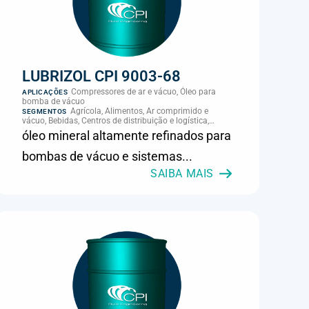
LUBRIZOL CPI 9003-68
Compressores de ar e vácuo, Óleo para
APLICAÇÕES
bomba de vácuo
Agrícola, Alimentos, Ar comprimido e
SEGMENTOS
vácuo, Bebidas, Centros de distribuição e logística,
Cimento, Climatização e HVAC, Data center,
óleo mineral altamente refinados para
Eletroeletrônica, Embalagens e latas, Energia (geração),
Eólico, Farmacêutica e cosmética, Frigoríficos e abate,
bombas de vácuo e sistemas...
Laticínios, Madeira e móveis, Metalmecânica, Metalurgia
e fundição, Mineração, MRO e manutenção industrial,
SAIBA MAIS
Naval e portuário, Panificação, Papel e celulose,
Petróleo e gás, Pintura industrial, Plásticos e borracha,
Química e petroquímica, Refrigeração industrial,
Siderurgia, Sucroenergético, Supermercados e
refrigeração comercial, Vidros Planos