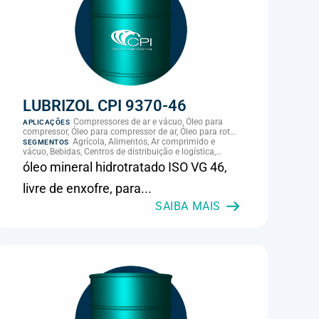
LUBRIZOL CPI 9370-46
Compressores de ar e vácuo, Óleo para
APLICAÇÕES
compressor, Óleo para compressor de ar, Óleo para rotor
de compressor, Refrigeração, climatização e
Agrícola, Alimentos, Ar comprimido e
SEGMENTOS
compressores
vácuo, Bebidas, Centros de distribuição e logística,
Cimento, Climatização e HVAC, Data center,
óleo mineral hidrotratado ISO VG 46,
Eletroeletrônica, Embalagens e latas, Energia (geração),
Eólico, Farmacêutica e cosmética, Frigoríficos e abate,
livre de enxofre, para...
Laticínios, Madeira e móveis, Metalmecânica, Metalurgia
e fundição, Mineração, MRO e manutenção industrial,
SAIBA MAIS
Naval e portuário, Panificação, Papel e celulose,
Petróleo e gás, Pintura industrial, Plásticos e borracha,
Química e petroquímica, Refrigeração industrial,
Siderurgia, Sucroenergético, Supermercados e
refrigeração comercial, Vidros Planos