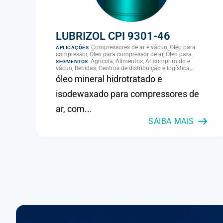
LUBRIZOL CPI 9301-46
Compressores de ar e vácuo, Óleo para
APLICAÇÕES
compressor, Óleo para compressor de ar, Óleo para
palheta de compressor, Refrigeração, climatização e
Agrícola, Alimentos, Ar comprimido e
SEGMENTOS
compressores
vácuo, Bebidas, Centros de distribuição e logística,
Cimento, Climatização e HVAC, Data center,
óleo mineral hidrotratado e
Eletroeletrônica, Embalagens e latas, Energia (geração),
Eólico, Farmacêutica e cosmética, Frigoríficos e abate,
isodewaxado para compressores de
Laticínios, Madeira e móveis, Metalmecânica, Metalurgia
e fundição, Mineração, MRO e manutenção industrial,
ar, com...
Naval e portuário, Panificação, Papel e celulose,
Petróleo e gás, Pintura industrial, Plásticos e borracha,
SAIBA MAIS
Química e petroquímica, Refrigeração industrial,
Siderurgia, Sucroenergético, Supermercados e
refrigeração comercial, Vidros Planos