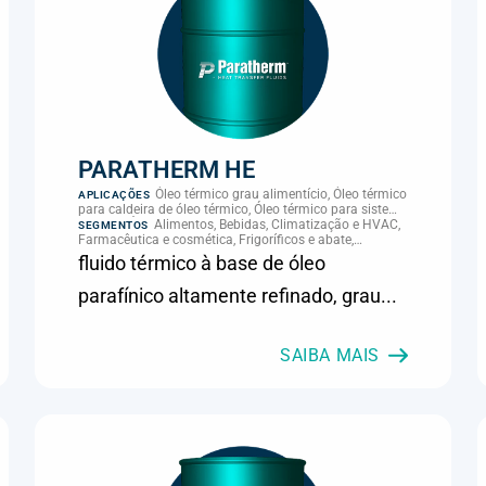
PARATHERM HE
Óleo térmico grau alimentício, Óleo térmico
APLICAÇÕES
para caldeira de óleo térmico, Óleo térmico para sistema
térmico, Óleo térmico para transferência de calor,
Alimentos, Bebidas, Climatização e HVAC,
SEGMENTOS
Transferência térmica
Farmacêutica e cosmética, Frigoríficos e abate,
Laticínios, Panificação, Química e petroquímica,
fluido térmico à base de óleo
Supermercados e refrigeração comercial
parafínico altamente refinado, grau...
SAIBA MAIS