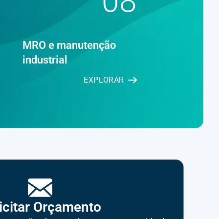
08
MRO e manutenção
industrial
EXPLORAR
icitar Orçamento