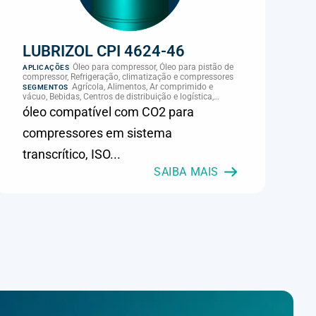
LUBRIZOL CPI 4624-46
Óleo para compressor, Óleo para pistão de
APLICAÇÕES
compressor, Refrigeração, climatização e compressores
Agrícola, Alimentos, Ar comprimido e
SEGMENTOS
vácuo, Bebidas, Centros de distribuição e logística,
Cimento, Climatização e HVAC, Data center,
óleo compatível com CO2 para
Eletroeletrônica, Embalagens e latas, Energia (geração),
Eólico, Farmacêutica e cosmética, Frigoríficos e abate,
compressores em sistema
Laticínios, Madeira e móveis, Metalmecânica, Metalurgia
e fundição, Mineração, MRO e manutenção industrial,
transcrítico, ISO...
Naval e portuário, Panificação, Papel e celulose,
Petróleo e gás, Pintura industrial, Plásticos e borracha,
SAIBA MAIS
Química e petroquímica, Refrigeração industrial,
Siderurgia, Sucroenergético, Supermercados e
refrigeração comercial, Vidros Planos