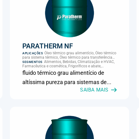
PARATHERM NF
Óleo térmico grau alimentício, Óleo térmico
APLICAÇÕES
para sistema térmico, Óleo térmico para transferência
de calor, Transferência térmica
Alimentos, Bebidas, Climatização e HVAC,
SEGMENTOS
Farmacêutica e cosmética, Frigoríficos e abate,
Laticínios, Panificação, Supermercados e refrigeração
fluido térmico grau alimentício de
comercial
altíssima pureza para sistemas de...
SAIBA MAIS