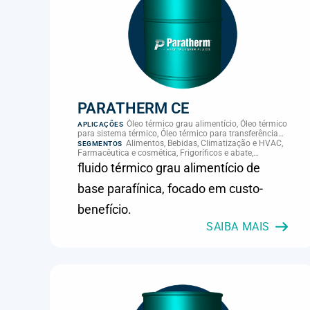
PARATHERM CE
Óleo térmico grau alimentício, Óleo térmico
APLICAÇÕES
para sistema térmico, Óleo térmico para transferência
de calor, Transferência térmica
Alimentos, Bebidas, Climatização e HVAC,
SEGMENTOS
Farmacêutica e cosmética, Frigoríficos e abate,
Laticínios, Panificação, Plásticos e borracha, Química e
fluido térmico grau alimentício de
petroquímica, Supermercados e refrigeração comercial
base parafínica, focado em custo-
benefício.
SAIBA MAIS