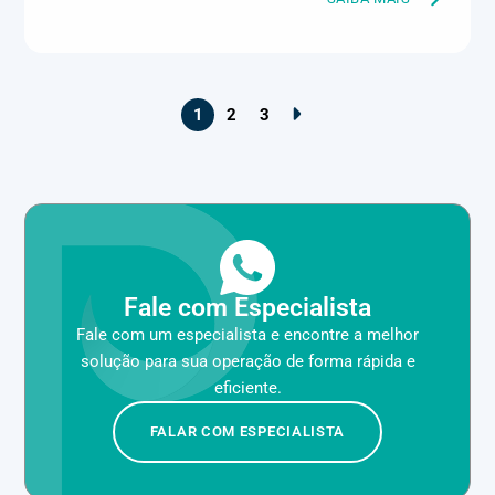
manutenção industrial, Naval e portuário, Panificação, Papel e
celulose, Petróleo e gás, Pintura industrial, Plásticos e borracha,
Química e petroquímica, Refrigeração industrial, Siderurgia,
Sucroenergético, Supermercados e refrigeração comercial,
Vidros Planos
1
2
3
Fale com Especialista
Fale com um especialista e encontre a melhor
solução para sua operação de forma rápida e
eficiente.
FALAR COM ESPECIALISTA