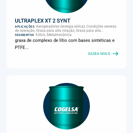
ULTRAPLEX XT 2 SYNT
Aerogeradores (energia eólica), Condições severas
APLICAÇÕES
de operação, Graxa para alta rotação, Graxa para alta
temperatura, Graxa para rolamento do gerador de aerogerador
Eólico, Metalmecânica
SEGMENTOS
graxa de complexo de lítio com bases sintéticas e
PTFE...
SAIBA MAIS