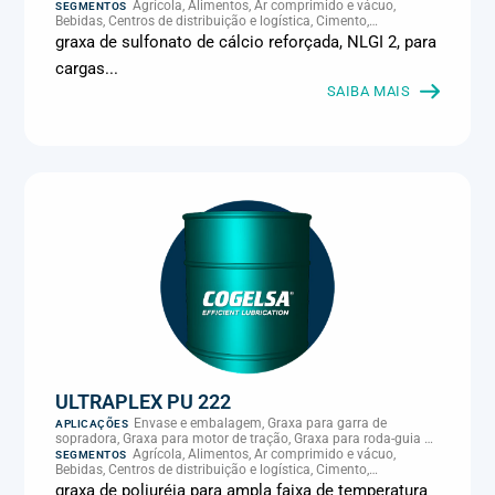
Agrícola, Alimentos, Ar comprimido e vácuo,
SEGMENTOS
Bebidas, Centros de distribuição e logística, Cimento,
Climatização e HVAC, Data center, Eletroeletrônica, Embalagens
graxa de sulfonato de cálcio reforçada, NLGI 2, para
e latas, Energia (geração), Eólico, Farmacêutica e cosmética,
cargas...
Frigoríficos e abate, Laticínios, Madeira e móveis,
Metalmecânica, Metalurgia e fundição, Mineração, MRO e
SAIBA MAIS
manutenção industrial, Naval e portuário, Panificação, Papel e
celulose, Petróleo e gás, Pintura industrial, Plásticos e borracha,
Química e petroquímica, Refrigeração industrial, Siderurgia,
Sucroenergético, Supermercados e refrigeração comercial,
Vidros Planos
ULTRAPLEX PU 222
Envase e embalagem, Graxa para garra de
APLICAÇÕES
sopradora, Graxa para motor de tração, Graxa para roda-guia de
serraria, Graxa para rolamento de motor de tração, Graxa para
Agrícola, Alimentos, Ar comprimido e vácuo,
SEGMENTOS
rolamento de secagem de papel, Graxa para secagem de papel,
Bebidas, Centros de distribuição e logística, Cimento,
Graxa para serraria, Graxa para sopradora, Graxa para
Climatização e HVAC, Data center, Eletroeletrônica, Embalagens
graxa de poliuréia para ampla faixa de temperatura