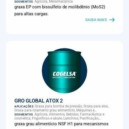
engrenagem, Graxa para pino sob alta carga
Agrícola, Metalmecânica
SEGMENTOS
graxa EP com bissulfeto de molibdênio (MoS2)
para altas cargas.
SAIBA MAIS
GRO GLOBAL ATOX 2
Graxa para bomba de pressão, Graxa para eixo,
APLICAÇÕES
Graxa para rolamento grau alimentício, Máquinas e
equipamentos gerais, Rolamentos, mancais e guias
Agrícola, Alimentos, Bebidas, Farmacêutica e
SEGMENTOS
cosmética, Frigoríficos e abate, Laticínios, Panificação,
Supermercados e refrigeração comercial
graxa grau alimentício NSF H1 para mecanismos