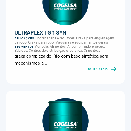
rolamento de agitador, Graxa para rolamento de lingotamento
contínuo, Graxa para rolamento de transportador, Graxa para
segadora, Graxa para semeadora, Graxa para subsolador, Graxa
para transportador, Graxa para trator, Máquinas e
equipamentos gerais, Máquinas e implementos agrícolas,
Rolamentos, mancais e guias
ULTRAPLEX TG 1 SYNT
Engrenagens e redutores, Graxa para engrenagem
APLICAÇÕES
de robô, Graxa para robô, Máquinas e equipamentos gerais
Agrícola, Alimentos, Ar comprimido e vácuo,
SEGMENTOS
Bebidas, Centros de distribuição e logística, Cimento,
Climatização e HVAC, Data center, Eletroeletrônica, Embalagens
graxa complexa de lítio com base sintética para
e latas, Energia (geração), Eólico, Farmacêutica e cosmética,
mecanismos a...
Frigoríficos e abate, Laticínios, Madeira e móveis,
Metalmecânica, Metalurgia e fundição, Mineração, MRO e
SAIBA MAIS
manutenção industrial, Naval e portuário, Panificação, Papel e
celulose, Petróleo e gás, Pintura industrial, Plásticos e borracha,
Química e petroquímica, Refrigeração industrial, Siderurgia,
Sucroenergético, Supermercados e refrigeração comercial,
Vidros Planos