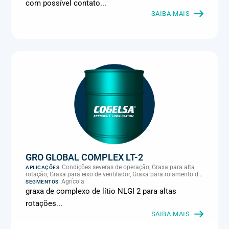
com possível contato...
SAIBA MAIS
GRO GLOBAL COMPLEX LT-2
Condições severas de operação, Graxa para alta
APLICAÇÕES
rotação, Graxa para eixo de ventilador, Graxa para rolamento de
pulverizador, Máquinas e equipamentos gerais, Máquinas e
Agrícola
SEGMENTOS
implementos agrícolas
graxa de complexo de lítio NLGI 2 para altas
rotações...
SAIBA MAIS