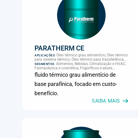
PARATHERM CE
Óleo térmico grau alimentício, Óleo térmico
APLICAÇÕES
para sistema térmico, Óleo térmico para transferência
de calor, Transferência térmica
Alimentos, Bebidas, Climatização e HVAC,
SEGMENTOS
Farmacêutica e cosmética, Frigoríficos e abate,
Laticínios, Panificação, Plásticos e borracha, Química e
fluido térmico grau alimentício de
petroquímica, Supermercados e refrigeração comercial
base parafínica, focado em custo-
benefício.
SAIBA MAIS