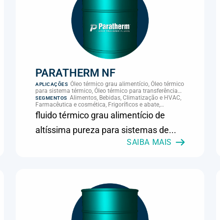
PARATHERM NF
Óleo térmico grau alimentício, Óleo térmico
APLICAÇÕES
para sistema térmico, Óleo térmico para transferência
de calor, Transferência térmica
Alimentos, Bebidas, Climatização e HVAC,
SEGMENTOS
Farmacêutica e cosmética, Frigoríficos e abate,
Laticínios, Panificação, Supermercados e refrigeração
fluido térmico grau alimentício de
comercial
altíssima pureza para sistemas de...
SAIBA MAIS