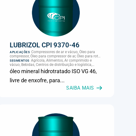
LUBRIZOL CPI 9370-46
Compressores de ar e vácuo, Óleo para
APLICAÇÕES
compressor, Óleo para compressor de ar, Óleo para rotor
de compressor, Refrigeração, climatização e
Agrícola, Alimentos, Ar comprimido e
SEGMENTOS
compressores
vácuo, Bebidas, Centros de distribuição e logística,
Cimento, Climatização e HVAC, Data center,
óleo mineral hidrotratado ISO VG 46,
Eletroeletrônica, Embalagens e latas, Energia (geração),
Eólico, Farmacêutica e cosmética, Frigoríficos e abate,
livre de enxofre, para...
Laticínios, Madeira e móveis, Metalmecânica, Metalurgia
e fundição, Mineração, MRO e manutenção industrial,
SAIBA MAIS
Naval e portuário, Panificação, Papel e celulose,
Petróleo e gás, Pintura industrial, Plásticos e borracha,
Química e petroquímica, Refrigeração industrial,
Siderurgia, Sucroenergético, Supermercados e
refrigeração comercial, Vidros Planos