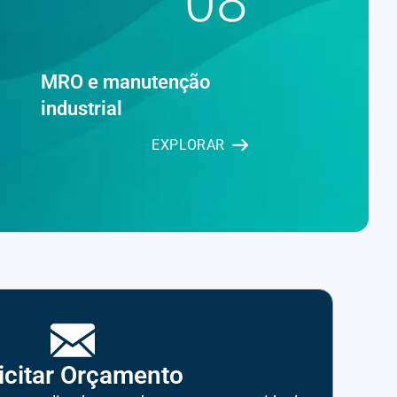
08
MRO e manutenção
industrial
EXPLORAR
icitar Orçamento