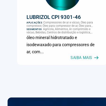
LUBRIZOL CPI 9301-46
Compressores de ar e vácuo, Óleo para
APLICAÇÕES
compressor, Óleo para compressor de ar, Óleo para
palheta de compressor, Refrigeração, climatização e
Agrícola, Alimentos, Ar comprimido e
SEGMENTOS
compressores
vácuo, Bebidas, Centros de distribuição e logística,
Cimento, Climatização e HVAC, Data center,
óleo mineral hidrotratado e
Eletroeletrônica, Embalagens e latas, Energia (geração),
Eólico, Farmacêutica e cosmética, Frigoríficos e abate,
isodewaxado para compressores de
Laticínios, Madeira e móveis, Metalmecânica, Metalurgia
e fundição, Mineração, MRO e manutenção industrial,
ar, com...
Naval e portuário, Panificação, Papel e celulose,
Petróleo e gás, Pintura industrial, Plásticos e borracha,
SAIBA MAIS
Química e petroquímica, Refrigeração industrial,
Siderurgia, Sucroenergético, Supermercados e
refrigeração comercial, Vidros Planos