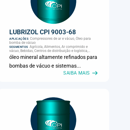
LUBRIZOL CPI 9003-68
Compressores de ar e vácuo, Óleo para
APLICAÇÕES
bomba de vácuo
Agrícola, Alimentos, Ar comprimido e
SEGMENTOS
vácuo, Bebidas, Centros de distribuição e logística,
Cimento, Climatização e HVAC, Data center,
óleo mineral altamente refinados para
Eletroeletrônica, Embalagens e latas, Energia (geração),
Eólico, Farmacêutica e cosmética, Frigoríficos e abate,
bombas de vácuo e sistemas...
Laticínios, Madeira e móveis, Metalmecânica, Metalurgia
e fundição, Mineração, MRO e manutenção industrial,
SAIBA MAIS
Naval e portuário, Panificação, Papel e celulose,
Petróleo e gás, Pintura industrial, Plásticos e borracha,
Química e petroquímica, Refrigeração industrial,
Siderurgia, Sucroenergético, Supermercados e
refrigeração comercial, Vidros Planos