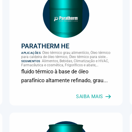
PARATHERM HE
Óleo térmico grau alimentício, Óleo térmico
APLICAÇÕES
para caldeira de óleo térmico, Óleo térmico para sistema
térmico, Óleo térmico para transferência de calor,
Alimentos, Bebidas, Climatização e HVAC,
SEGMENTOS
Transferência térmica
Farmacêutica e cosmética, Frigoríficos e abate,
Laticínios, Panificação, Química e petroquímica,
fluido térmico à base de óleo
Supermercados e refrigeração comercial
parafínico altamente refinado, grau...
SAIBA MAIS