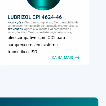
LUBRIZOL CPI 4624-46
Óleo para compressor, Óleo para pistão de
APLICAÇÕES
compressor, Refrigeração, climatização e compressores
Agrícola, Alimentos, Ar comprimido e
SEGMENTOS
vácuo, Bebidas, Centros de distribuição e logística,
Cimento, Climatização e HVAC, Data center,
óleo compatível com CO2 para
Eletroeletrônica, Embalagens e latas, Energia (geração),
Eólico, Farmacêutica e cosmética, Frigoríficos e abate,
compressores em sistema
Laticínios, Madeira e móveis, Metalmecânica, Metalurgia
e fundição, Mineração, MRO e manutenção industrial,
transcrítico, ISO...
Naval e portuário, Panificação, Papel e celulose,
Petróleo e gás, Pintura industrial, Plásticos e borracha,
SAIBA MAIS
Química e petroquímica, Refrigeração industrial,
Siderurgia, Sucroenergético, Supermercados e
refrigeração comercial, Vidros Planos