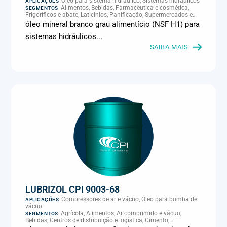
Óleo para sistema hidráulico, Sistemas hidráulicos
APLICAÇÕES
Alimentos, Bebidas, Farmacêutica e cosmética,
SEGMENTOS
Frigoríficos e abate, Laticínios, Panificação, Supermercados e
refrigeração comercial
óleo mineral branco grau alimentício (NSF H1) para
sistemas hidráulicos...
SAIBA MAIS
LUBRIZOL CPI 9003-68
Compressores de ar e vácuo, Óleo para bomba de
APLICAÇÕES
vácuo
Agrícola, Alimentos, Ar comprimido e vácuo,
SEGMENTOS
Bebidas, Centros de distribuição e logística, Cimento,