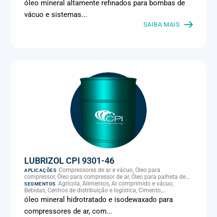
Climatização e HVAC, Data center, Eletroeletrônica, Embalagens
óleo mineral altamente refinados para bombas de
e latas, Energia (geração), Eólico, Farmacêutica e cosmética,
vácuo e sistemas...
Frigoríficos e abate, Laticínios, Madeira e móveis,
Metalmecânica, Metalurgia e fundição, Mineração, MRO e
SAIBA MAIS
manutenção industrial, Naval e portuário, Panificação, Papel e
celulose, Petróleo e gás, Pintura industrial, Plásticos e borracha,
Química e petroquímica, Refrigeração industrial, Siderurgia,
Sucroenergético, Supermercados e refrigeração comercial,
Vidros Planos
LUBRIZOL CPI 9301-46
Compressores de ar e vácuo, Óleo para
APLICAÇÕES
compressor, Óleo para compressor de ar, Óleo para palheta de
compressor, Refrigeração, climatização e compressores
Agrícola, Alimentos, Ar comprimido e vácuo,
SEGMENTOS
Bebidas, Centros de distribuição e logística, Cimento,
Climatização e HVAC, Data center, Eletroeletrônica, Embalagens
óleo mineral hidrotratado e isodewaxado para
e latas, Energia (geração), Eólico, Farmacêutica e cosmética,
compressores de ar, com...
Frigoríficos e abate, Laticínios, Madeira e móveis,