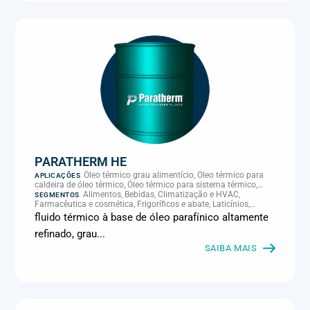
PARATHERM HE
Óleo térmico grau alimentício, Óleo térmico para
APLICAÇÕES
caldeira de óleo térmico, Óleo térmico para sistema térmico,
Óleo térmico para transferência de calor, Transferência térmica
Alimentos, Bebidas, Climatização e HVAC,
SEGMENTOS
Farmacêutica e cosmética, Frigoríficos e abate, Laticínios,
Panificação, Química e petroquímica, Supermercados e
fluido térmico à base de óleo parafínico altamente
refrigeração comercial
refinado, grau...
SAIBA MAIS