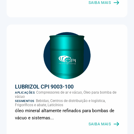
Metalmecânica, Metalurgia e fundição, Mineração, MRO e
SAIBA MAIS
manutenção industrial, Naval e portuário, Panificação, Papel e
celulose, Petróleo e gás, Pintura industrial, Plásticos e borracha,
Química e petroquímica, Refrigeração industrial, Siderurgia,
Sucroenergético, Supermercados e refrigeração comercial,
Vidros Planos
LUBRIZOL CPI 9003-100
Compressores de ar e vácuo, Óleo para bomba de
APLICAÇÕES
vácuo
Bebidas, Centros de distribuição e logística,
SEGMENTOS
Frigoríficos e abate, Laticínios
óleo mineral altamente refinados para bombas de
vácuo e sistemas...
SAIBA MAIS