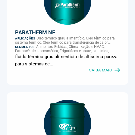
PARATHERM NF
Óleo térmico grau alimentício, Óleo térmico para
APLICAÇÕES
sistema térmico, Óleo térmico para transferência de calor,
Transferência térmica
Alimentos, Bebidas, Climatização e HVAC,
SEGMENTOS
Farmacêutica e cosmética, Frigoríficos e abate, Laticínios,
Panificação, Supermercados e refrigeração comercial
fluido térmico grau alimentício de altíssima pureza
para sistemas de...
SAIBA MAIS