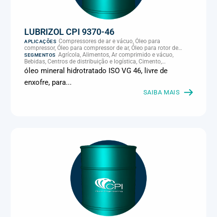
LUBRIZOL CPI 9370-46
Compressores de ar e vácuo, Óleo para
APLICAÇÕES
compressor, Óleo para compressor de ar, Óleo para rotor de
compressor, Refrigeração, climatização e compressores
Agrícola, Alimentos, Ar comprimido e vácuo,
SEGMENTOS
Bebidas, Centros de distribuição e logística, Cimento,
Climatização e HVAC, Data center, Eletroeletrônica, Embalagens
óleo mineral hidrotratado ISO VG 46, livre de
e latas, Energia (geração), Eólico, Farmacêutica e cosmética,
enxofre, para...
Frigoríficos e abate, Laticínios, Madeira e móveis,
Metalmecânica, Metalurgia e fundição, Mineração, MRO e
SAIBA MAIS
manutenção industrial, Naval e portuário, Panificação, Papel e
celulose, Petróleo e gás, Pintura industrial, Plásticos e borracha,
Química e petroquímica, Refrigeração industrial, Siderurgia,
Sucroenergético, Supermercados e refrigeração comercial,
Vidros Planos