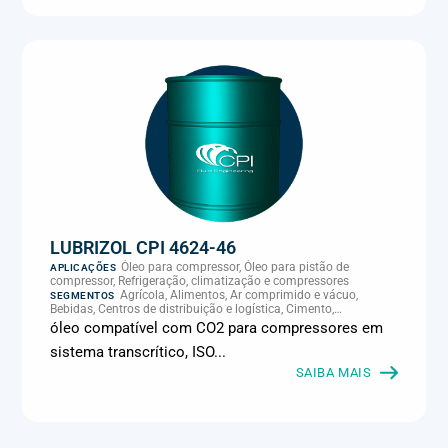
LUBRIZOL CPI 4624-46
Óleo para compressor, Óleo para pistão de
APLICAÇÕES
compressor, Refrigeração, climatização e compressores
Agrícola, Alimentos, Ar comprimido e vácuo,
SEGMENTOS
Bebidas, Centros de distribuição e logística, Cimento,
Climatização e HVAC, Data center, Eletroeletrônica, Embalagens
óleo compatível com CO2 para compressores em
e latas, Energia (geração), Eólico, Farmacêutica e cosmética,
sistema transcrítico, ISO...
Frigoríficos e abate, Laticínios, Madeira e móveis,
Metalmecânica, Metalurgia e fundição, Mineração, MRO e
SAIBA MAIS
manutenção industrial, Naval e portuário, Panificação, Papel e
celulose, Petróleo e gás, Pintura industrial, Plásticos e borracha,
Química e petroquímica, Refrigeração industrial, Siderurgia,
Sucroenergético, Supermercados e refrigeração comercial,
Vidros Planos