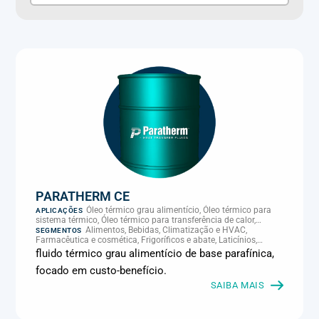
PARATHERM CE
Óleo térmico grau alimentício, Óleo térmico para
APLICAÇÕES
sistema térmico, Óleo térmico para transferência de calor,
Transferência térmica
Alimentos, Bebidas, Climatização e HVAC,
SEGMENTOS
Farmacêutica e cosmética, Frigoríficos e abate, Laticínios,
Panificação, Plásticos e borracha, Química e petroquímica,
fluido térmico grau alimentício de base parafínica,
Supermercados e refrigeração comercial
focado em custo-benefício.
SAIBA MAIS