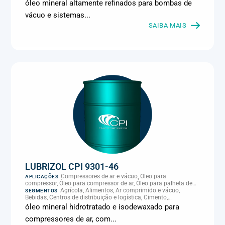
Climatização e HVAC, Data center, Eletroeletrônica, Embalagens
óleo mineral altamente refinados para bombas de
e latas, Energia (geração), Eólico, Farmacêutica e cosmética,
vácuo e sistemas...
Frigoríficos e abate, Laticínios, Madeira e móveis,
Metalmecânica, Metalurgia e fundição, Mineração, MRO e
SAIBA MAIS
manutenção industrial, Naval e portuário, Panificação, Papel e
celulose, Petróleo e gás, Pintura industrial, Plásticos e borracha,
Química e petroquímica, Refrigeração industrial, Siderurgia,
Sucroenergético, Supermercados e refrigeração comercial,
Vidros Planos
LUBRIZOL CPI 9301-46
Compressores de ar e vácuo, Óleo para
APLICAÇÕES
compressor, Óleo para compressor de ar, Óleo para palheta de
compressor, Refrigeração, climatização e compressores
Agrícola, Alimentos, Ar comprimido e vácuo,
SEGMENTOS
Bebidas, Centros de distribuição e logística, Cimento,
Climatização e HVAC, Data center, Eletroeletrônica, Embalagens
óleo mineral hidrotratado e isodewaxado para
e latas, Energia (geração), Eólico, Farmacêutica e cosmética,
compressores de ar, com...
Frigoríficos e abate, Laticínios, Madeira e móveis,