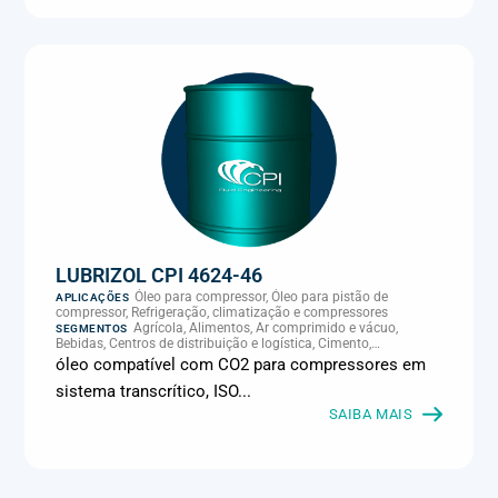
LUBRIZOL CPI 4624-46
Óleo para compressor, Óleo para pistão de
APLICAÇÕES
compressor, Refrigeração, climatização e compressores
Agrícola, Alimentos, Ar comprimido e vácuo,
SEGMENTOS
Bebidas, Centros de distribuição e logística, Cimento,
Climatização e HVAC, Data center, Eletroeletrônica, Embalagens
óleo compatível com CO2 para compressores em
e latas, Energia (geração), Eólico, Farmacêutica e cosmética,
sistema transcrítico, ISO...
Frigoríficos e abate, Laticínios, Madeira e móveis,
Metalmecânica, Metalurgia e fundição, Mineração, MRO e
SAIBA MAIS
manutenção industrial, Naval e portuário, Panificação, Papel e
celulose, Petróleo e gás, Pintura industrial, Plásticos e borracha,
Química e petroquímica, Refrigeração industrial, Siderurgia,
Sucroenergético, Supermercados e refrigeração comercial,
Vidros Planos