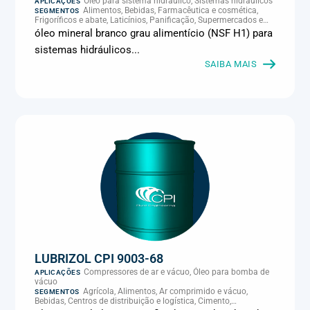
Óleo para sistema hidráulico, Sistemas hidráulicos
APLICAÇÕES
Alimentos, Bebidas, Farmacêutica e cosmética,
SEGMENTOS
Frigoríficos e abate, Laticínios, Panificação, Supermercados e
refrigeração comercial
óleo mineral branco grau alimentício (NSF H1) para
sistemas hidráulicos...
SAIBA MAIS
LUBRIZOL CPI 9003-68
Compressores de ar e vácuo, Óleo para bomba de
APLICAÇÕES
vácuo
Agrícola, Alimentos, Ar comprimido e vácuo,
SEGMENTOS
Bebidas, Centros de distribuição e logística, Cimento,