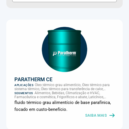
PARATHERM CE
Óleo térmico grau alimentício, Óleo térmico para
APLICAÇÕES
sistema térmico, Óleo térmico para transferência de calor,
Transferência térmica
Alimentos, Bebidas, Climatização e HVAC,
SEGMENTOS
Farmacêutica e cosmética, Frigoríficos e abate, Laticínios,
Panificação, Plásticos e borracha, Química e petroquímica,
fluido térmico grau alimentício de base parafínica,
Supermercados e refrigeração comercial
focado em custo-benefício.
SAIBA MAIS