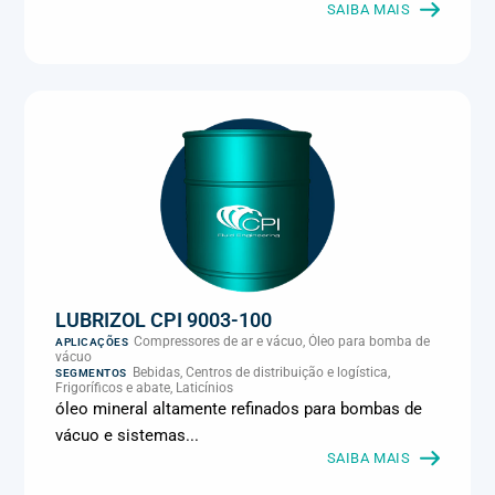
Metalmecânica, Metalurgia e fundição, Mineração, MRO e
SAIBA MAIS
manutenção industrial, Naval e portuário, Panificação, Papel e
celulose, Petróleo e gás, Pintura industrial, Plásticos e borracha,
Química e petroquímica, Refrigeração industrial, Siderurgia,
Sucroenergético, Supermercados e refrigeração comercial,
Vidros Planos
LUBRIZOL CPI 9003-100
Compressores de ar e vácuo, Óleo para bomba de
APLICAÇÕES
vácuo
Bebidas, Centros de distribuição e logística,
SEGMENTOS
Frigoríficos e abate, Laticínios
óleo mineral altamente refinados para bombas de
vácuo e sistemas...
SAIBA MAIS