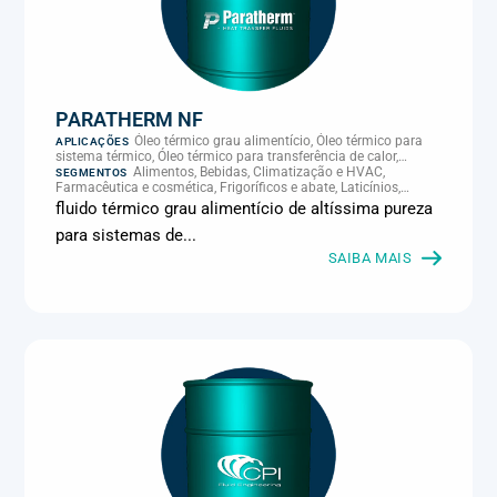
PARATHERM NF
Óleo térmico grau alimentício, Óleo térmico para
APLICAÇÕES
sistema térmico, Óleo térmico para transferência de calor,
Transferência térmica
Alimentos, Bebidas, Climatização e HVAC,
SEGMENTOS
Farmacêutica e cosmética, Frigoríficos e abate, Laticínios,
Panificação, Supermercados e refrigeração comercial
fluido térmico grau alimentício de altíssima pureza
para sistemas de...
SAIBA MAIS