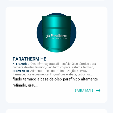
PARATHERM HE
Óleo térmico grau alimentício, Óleo térmico para
APLICAÇÕES
caldeira de óleo térmico, Óleo térmico para sistema térmico,
Óleo térmico para transferência de calor, Transferência térmica
Alimentos, Bebidas, Climatização e HVAC,
SEGMENTOS
Farmacêutica e cosmética, Frigoríficos e abate, Laticínios,
Panificação, Química e petroquímica, Supermercados e
fluido térmico à base de óleo parafínico altamente
refrigeração comercial
refinado, grau...
SAIBA MAIS