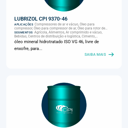
LUBRIZOL CPI 9370-46
Compressores de ar e vácuo, Óleo para
APLICAÇÕES
compressor, Óleo para compressor de ar, Óleo para rotor de
compressor, Refrigeração, climatização e compressores
Agrícola, Alimentos, Ar comprimido e vácuo,
SEGMENTOS
Bebidas, Centros de distribuição e logística, Cimento,
Climatização e HVAC, Data center, Eletroeletrônica, Embalagens
óleo mineral hidrotratado ISO VG 46, livre de
e latas, Energia (geração), Eólico, Farmacêutica e cosmética,
enxofre, para...
Frigoríficos e abate, Laticínios, Madeira e móveis,
Metalmecânica, Metalurgia e fundição, Mineração, MRO e
SAIBA MAIS
manutenção industrial, Naval e portuário, Panificação, Papel e
celulose, Petróleo e gás, Pintura industrial, Plásticos e borracha,
Química e petroquímica, Refrigeração industrial, Siderurgia,
Sucroenergético, Supermercados e refrigeração comercial,
Vidros Planos