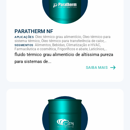
PARATHERM NF
Óleo térmico grau alimentício, Óleo térmico para
APLICAÇÕES
sistema térmico, Óleo térmico para transferência de calor,
Transferência térmica
Alimentos, Bebidas, Climatização e HVAC,
SEGMENTOS
Farmacêutica e cosmética, Frigoríficos e abate, Laticínios,
Panificação, Supermercados e refrigeração comercial
fluido térmico grau alimentício de altíssima pureza
para sistemas de...
SAIBA MAIS