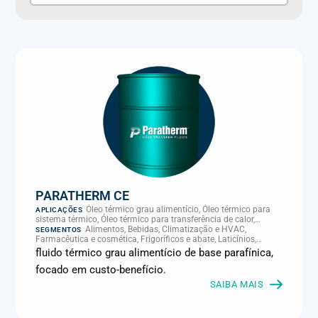
PARATHERM CE
Óleo térmico grau alimentício, Óleo térmico para
APLICAÇÕES
sistema térmico, Óleo térmico para transferência de calor,
Transferência térmica
Alimentos, Bebidas, Climatização e HVAC,
SEGMENTOS
Farmacêutica e cosmética, Frigoríficos e abate, Laticínios,
Panificação, Plásticos e borracha, Química e petroquímica,
fluido térmico grau alimentício de base parafínica,
Supermercados e refrigeração comercial
focado em custo-benefício.
SAIBA MAIS