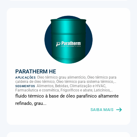
PARATHERM HE
Óleo térmico grau alimentício, Óleo térmico para
APLICAÇÕES
caldeira de óleo térmico, Óleo térmico para sistema térmico,
Óleo térmico para transferência de calor, Transferência térmica
Alimentos, Bebidas, Climatização e HVAC,
SEGMENTOS
Farmacêutica e cosmética, Frigoríficos e abate, Laticínios,
Panificação, Química e petroquímica, Supermercados e
fluido térmico à base de óleo parafínico altamente
refrigeração comercial
refinado, grau...
SAIBA MAIS