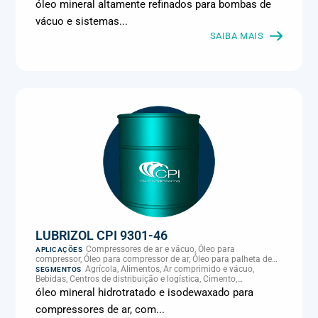
Climatização e HVAC, Data center, Eletroeletrônica, Embalagens
óleo mineral altamente refinados para bombas de
e latas, Energia (geração), Eólico, Farmacêutica e cosmética,
vácuo e sistemas...
Frigoríficos e abate, Laticínios, Madeira e móveis,
Metalmecânica, Metalurgia e fundição, Mineração, MRO e
SAIBA MAIS
manutenção industrial, Naval e portuário, Panificação, Papel e
celulose, Petróleo e gás, Pintura industrial, Plásticos e borracha,
Química e petroquímica, Refrigeração industrial, Siderurgia,
Sucroenergético, Supermercados e refrigeração comercial,
Vidros Planos
LUBRIZOL CPI 9301-46
Compressores de ar e vácuo, Óleo para
APLICAÇÕES
compressor, Óleo para compressor de ar, Óleo para palheta de
compressor, Refrigeração, climatização e compressores
Agrícola, Alimentos, Ar comprimido e vácuo,
SEGMENTOS
Bebidas, Centros de distribuição e logística, Cimento,
Climatização e HVAC, Data center, Eletroeletrônica, Embalagens
óleo mineral hidrotratado e isodewaxado para
e latas, Energia (geração), Eólico, Farmacêutica e cosmética,
compressores de ar, com...
Frigoríficos e abate, Laticínios, Madeira e móveis,