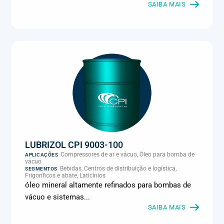
Metalmecânica, Metalurgia e fundição, Mineração, MRO e
SAIBA MAIS
manutenção industrial, Naval e portuário, Panificação, Papel e
celulose, Petróleo e gás, Pintura industrial, Plásticos e borracha,
Química e petroquímica, Refrigeração industrial, Siderurgia,
Sucroenergético, Supermercados e refrigeração comercial,
Vidros Planos
LUBRIZOL CPI 9003-100
Compressores de ar e vácuo, Óleo para bomba de
APLICAÇÕES
vácuo
Bebidas, Centros de distribuição e logística,
SEGMENTOS
Frigoríficos e abate, Laticínios
óleo mineral altamente refinados para bombas de
vácuo e sistemas...
SAIBA MAIS