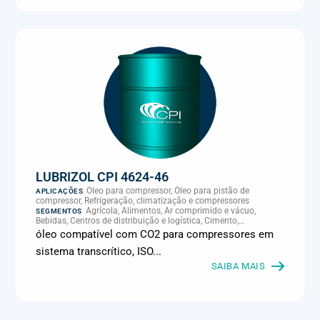
LUBRIZOL CPI 4624-46
Óleo para compressor, Óleo para pistão de
APLICAÇÕES
compressor, Refrigeração, climatização e compressores
Agrícola, Alimentos, Ar comprimido e vácuo,
SEGMENTOS
Bebidas, Centros de distribuição e logística, Cimento,
Climatização e HVAC, Data center, Eletroeletrônica, Embalagens
óleo compatível com CO2 para compressores em
e latas, Energia (geração), Eólico, Farmacêutica e cosmética,
sistema transcrítico, ISO...
Frigoríficos e abate, Laticínios, Madeira e móveis,
Metalmecânica, Metalurgia e fundição, Mineração, MRO e
SAIBA MAIS
manutenção industrial, Naval e portuário, Panificação, Papel e
celulose, Petróleo e gás, Pintura industrial, Plásticos e borracha,
Química e petroquímica, Refrigeração industrial, Siderurgia,
Sucroenergético, Supermercados e refrigeração comercial,
Vidros Planos