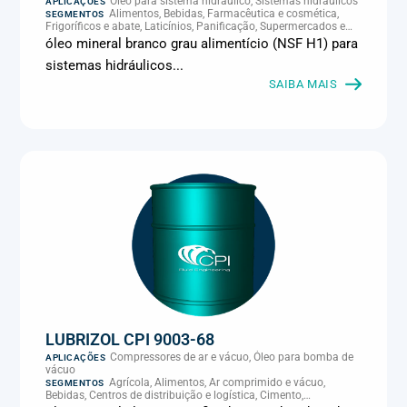
Óleo para sistema hidráulico, Sistemas hidráulicos
APLICAÇÕES
Alimentos, Bebidas, Farmacêutica e cosmética,
SEGMENTOS
Frigoríficos e abate, Laticínios, Panificação, Supermercados e
refrigeração comercial
óleo mineral branco grau alimentício (NSF H1) para
sistemas hidráulicos...
SAIBA MAIS
LUBRIZOL CPI 9003-68
Compressores de ar e vácuo, Óleo para bomba de
APLICAÇÕES
vácuo
Agrícola, Alimentos, Ar comprimido e vácuo,
SEGMENTOS
Bebidas, Centros de distribuição e logística, Cimento,