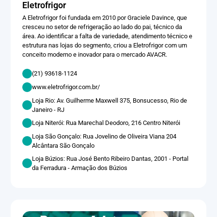
Eletrofrigor
A Eletrofrigor foi fundada em 2010 por Graciele Davince, que
cresceu no setor de refrigeração ao lado do pai, técnico da
área. Ao identificar a falta de variedade, atendimento técnico e
estrutura nas lojas do segmento, criou a Eletrofrigor com um
conceito moderno e inovador para o mercado AVACR.
(21) 93618-1124
www.eletrofrigor.com.br/
Loja Rio: Av. Guilherme Maxwell 375, Bonsucesso, Rio de
Janeiro - RJ
Loja Niterói: Rua Marechal Deodoro, 216 Centro Niterói
Loja São Gonçalo: Rua Jovelino de Oliveira Viana 204
Alcântara São Gonçalo
Loja Búzios: Rua José Bento Ribeiro Dantas, 2001 - Portal
da Ferradura - Armação dos Búzios