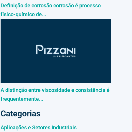
Definição de corrosão corrosão é processo
físico-químico de...
A distinção entre viscosidade e consistência é
frequentemente...
Categorias
Aplicações e Setores Industriais