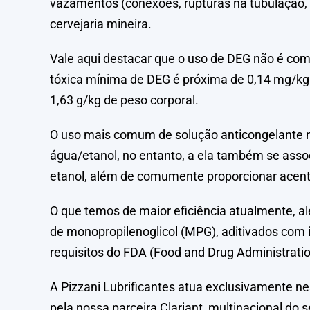
vazamentos (conexões, rupturas na tubulação, e
cervejaria mineira.
Vale aqui destacar que o uso de DEG não é co
tóxica mínima de DEG é próxima de 0,14 mg/kg de
1,63 g/kg de peso corporal.
O uso mais comum de solução anticongelante n
água/etanol, no entanto, a ela também se ass
etanol, além de comumente proporcionar acent
O que temos de maior eficiência atualmente, a
de monopropilenoglicol (MPG), aditivados com 
requisitos do FDA (Food and Drug Administratio
A Pizzani Lubrificantes atua exclusivamente n
pela nossa parceira Clariant, multinacional do 