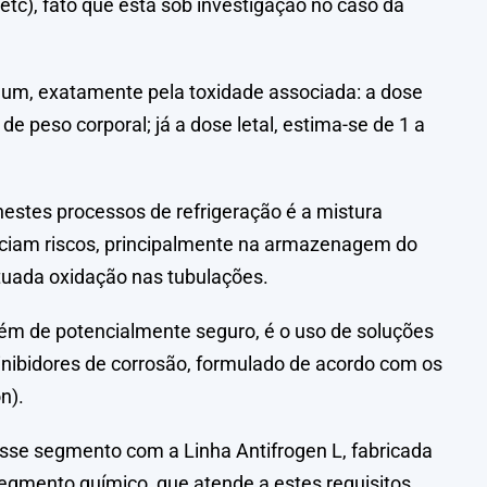
tc), fato que está sob investigação no caso da
mum, exatamente pela toxidade associada: a dose
 peso corporal; já a dose letal, estima-se de 1 a
estes processos de refrigeração é a mistura
ociam riscos, principalmente na armazenagem do
uada oxidação nas tubulações.
lém de potencialmente seguro, é o uso de soluções
inibidores de corrosão, formulado de acordo com os
n).
esse segmento com a Linha Antifrogen L, fabricada
segmento químico, que atende a estes requisitos.