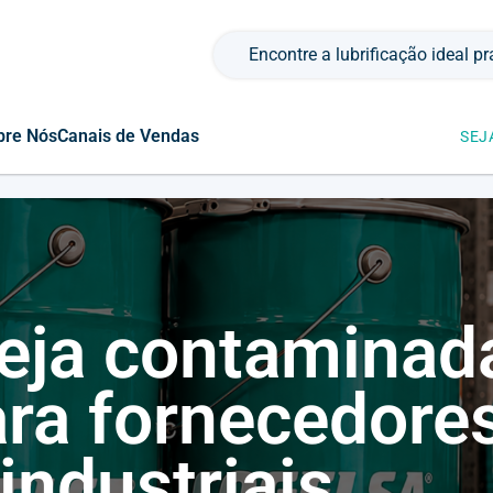
Pesquisar por:
bre Nós
Canais de Vendas
SEJ
eja contaminada
ra fornecedore
 industriais