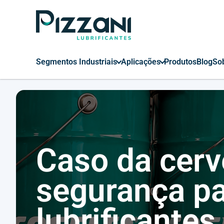
Segmentos Industriais
Aplicações
Produtos
Blog
So
Caso da cerv
segurança pa
lubrificantes