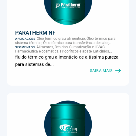
PARATHERM NF
Óleo térmico grau alimentício, Óleo térmico para
APLICAÇÕES
sistema térmico, Óleo térmico para transferência de calor,
Transferência térmica
Alimentos, Bebidas, Climatização e HVAC,
SEGMENTOS
Farmacêutica e cosmética, Frigoríficos e abate, Laticínios,
Panificação, Supermercados e refrigeração comercial
fluido térmico grau alimentício de altíssima pureza
para sistemas de...
SAIBA MAIS