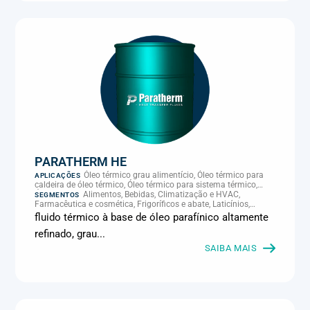
PARATHERM HE
Óleo térmico grau alimentício, Óleo térmico para
APLICAÇÕES
caldeira de óleo térmico, Óleo térmico para sistema térmico,
Óleo térmico para transferência de calor, Transferência térmica
Alimentos, Bebidas, Climatização e HVAC,
SEGMENTOS
Farmacêutica e cosmética, Frigoríficos e abate, Laticínios,
Panificação, Química e petroquímica, Supermercados e
fluido térmico à base de óleo parafínico altamente
refrigeração comercial
refinado, grau...
SAIBA MAIS