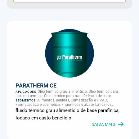
PARATHERM CE
Óleo térmico grau alimentício, Óleo térmico para
APLICAÇÕES
sistema térmico, Óleo térmico para transferência de calor,
Transferência térmica
Alimentos, Bebidas, Climatização e HVAC,
SEGMENTOS
Farmacêutica e cosmética, Frigoríficos e abate, Laticínios,
Panificação, Plásticos e borracha, Química e petroquímica,
fluido térmico grau alimentício de base parafínica,
Supermercados e refrigeração comercial
focado em custo-benefício.
SAIBA MAIS