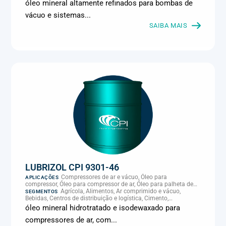
Climatização e HVAC, Data center, Eletroeletrônica, Embalagens
óleo mineral altamente refinados para bombas de
e latas, Energia (geração), Eólico, Farmacêutica e cosmética,
vácuo e sistemas...
Frigoríficos e abate, Laticínios, Madeira e móveis,
Metalmecânica, Metalurgia e fundição, Mineração, MRO e
SAIBA MAIS
manutenção industrial, Naval e portuário, Panificação, Papel e
celulose, Petróleo e gás, Pintura industrial, Plásticos e borracha,
Química e petroquímica, Refrigeração industrial, Siderurgia,
Sucroenergético, Supermercados e refrigeração comercial,
Vidros Planos
LUBRIZOL CPI 9301-46
Compressores de ar e vácuo, Óleo para
APLICAÇÕES
compressor, Óleo para compressor de ar, Óleo para palheta de
compressor, Refrigeração, climatização e compressores
Agrícola, Alimentos, Ar comprimido e vácuo,
SEGMENTOS
Bebidas, Centros de distribuição e logística, Cimento,
Climatização e HVAC, Data center, Eletroeletrônica, Embalagens
óleo mineral hidrotratado e isodewaxado para
e latas, Energia (geração), Eólico, Farmacêutica e cosmética,
compressores de ar, com...
Frigoríficos e abate, Laticínios, Madeira e móveis,