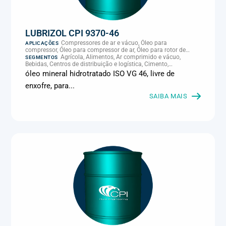
LUBRIZOL CPI 9370-46
Compressores de ar e vácuo, Óleo para
APLICAÇÕES
compressor, Óleo para compressor de ar, Óleo para rotor de
compressor, Refrigeração, climatização e compressores
Agrícola, Alimentos, Ar comprimido e vácuo,
SEGMENTOS
Bebidas, Centros de distribuição e logística, Cimento,
Climatização e HVAC, Data center, Eletroeletrônica, Embalagens
óleo mineral hidrotratado ISO VG 46, livre de
e latas, Energia (geração), Eólico, Farmacêutica e cosmética,
enxofre, para...
Frigoríficos e abate, Laticínios, Madeira e móveis,
Metalmecânica, Metalurgia e fundição, Mineração, MRO e
SAIBA MAIS
manutenção industrial, Naval e portuário, Panificação, Papel e
celulose, Petróleo e gás, Pintura industrial, Plásticos e borracha,
Química e petroquímica, Refrigeração industrial, Siderurgia,
Sucroenergético, Supermercados e refrigeração comercial,
Vidros Planos