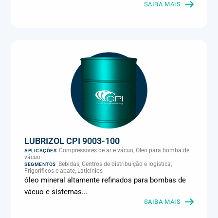
Metalmecânica, Metalurgia e fundição, Mineração, MRO e
SAIBA MAIS
manutenção industrial, Naval e portuário, Panificação, Papel e
celulose, Petróleo e gás, Pintura industrial, Plásticos e borracha,
Química e petroquímica, Refrigeração industrial, Siderurgia,
Sucroenergético, Supermercados e refrigeração comercial,
Vidros Planos
LUBRIZOL CPI 9003-100
Compressores de ar e vácuo, Óleo para bomba de
APLICAÇÕES
vácuo
Bebidas, Centros de distribuição e logística,
SEGMENTOS
Frigoríficos e abate, Laticínios
óleo mineral altamente refinados para bombas de
vácuo e sistemas...
SAIBA MAIS