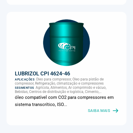
LUBRIZOL CPI 4624-46
Óleo para compressor, Óleo para pistão de
APLICAÇÕES
compressor, Refrigeração, climatização e compressores
Agrícola, Alimentos, Ar comprimido e vácuo,
SEGMENTOS
Bebidas, Centros de distribuição e logística, Cimento,
Climatização e HVAC, Data center, Eletroeletrônica, Embalagens
óleo compatível com CO2 para compressores em
e latas, Energia (geração), Eólico, Farmacêutica e cosmética,
sistema transcrítico, ISO...
Frigoríficos e abate, Laticínios, Madeira e móveis,
Metalmecânica, Metalurgia e fundição, Mineração, MRO e
SAIBA MAIS
manutenção industrial, Naval e portuário, Panificação, Papel e
celulose, Petróleo e gás, Pintura industrial, Plásticos e borracha,
Química e petroquímica, Refrigeração industrial, Siderurgia,
Sucroenergético, Supermercados e refrigeração comercial,
Vidros Planos