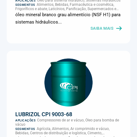
Óleo para sistema hidráulico, Sistemas hidráulicos
APLICAÇÕES
Alimentos, Bebidas, Farmacêutica e cosmética,
SEGMENTOS
Frigoríficos e abate, Laticínios, Panificação, Supermercados e
refrigeração comercial
óleo mineral branco grau alimentício (NSF H1) para
sistemas hidráulicos...
SAIBA MAIS
LUBRIZOL CPI 9003-68
Compressores de ar e vácuo, Óleo para bomba de
APLICAÇÕES
vácuo
Agrícola, Alimentos, Ar comprimido e vácuo,
SEGMENTOS
Bebidas, Centros de distribuição e logística, Cimento,