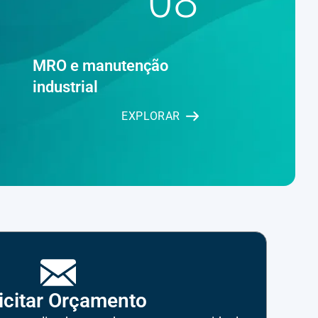
08
MRO e manutenção
industrial
EXPLORAR
icitar Orçamento