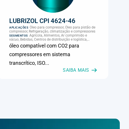
LUBRIZOL CPI 4624-46
Óleo para compressor, Óleo para pistão de
APLICAÇÕES
compressor, Refrigeração, climatização e compressores
Agrícola, Alimentos, Ar comprimido e
SEGMENTOS
vácuo, Bebidas, Centros de distribuição e logística,
Cimento, Climatização e HVAC, Data center,
óleo compatível com CO2 para
Eletroeletrônica, Embalagens e latas, Energia (geração),
Eólico, Farmacêutica e cosmética, Frigoríficos e abate,
compressores em sistema
Laticínios, Madeira e móveis, Metalmecânica, Metalurgia
e fundição, Mineração, MRO e manutenção industrial,
transcrítico, ISO...
Naval e portuário, Panificação, Papel e celulose,
Petróleo e gás, Pintura industrial, Plásticos e borracha,
SAIBA MAIS
Química e petroquímica, Refrigeração industrial,
Siderurgia, Sucroenergético, Supermercados e
refrigeração comercial, Vidros Planos