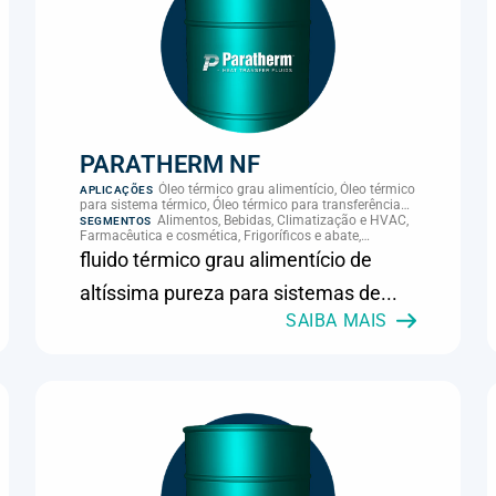
PARATHERM NF
Óleo térmico grau alimentício, Óleo térmico
APLICAÇÕES
para sistema térmico, Óleo térmico para transferência
de calor, Transferência térmica
Alimentos, Bebidas, Climatização e HVAC,
SEGMENTOS
Farmacêutica e cosmética, Frigoríficos e abate,
Laticínios, Panificação, Supermercados e refrigeração
fluido térmico grau alimentício de
comercial
altíssima pureza para sistemas de...
SAIBA MAIS