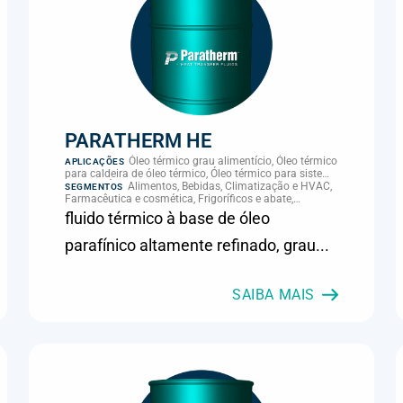
PARATHERM HE
Óleo térmico grau alimentício, Óleo térmico
APLICAÇÕES
para caldeira de óleo térmico, Óleo térmico para sistema
térmico, Óleo térmico para transferência de calor,
Alimentos, Bebidas, Climatização e HVAC,
SEGMENTOS
Transferência térmica
Farmacêutica e cosmética, Frigoríficos e abate,
Laticínios, Panificação, Química e petroquímica,
fluido térmico à base de óleo
Supermercados e refrigeração comercial
parafínico altamente refinado, grau...
SAIBA MAIS