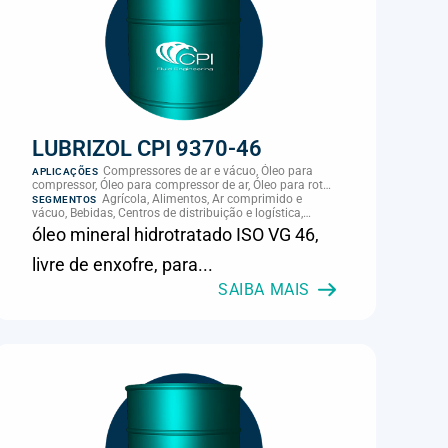
LUBRIZOL CPI 9370-46
Compressores de ar e vácuo, Óleo para
APLICAÇÕES
compressor, Óleo para compressor de ar, Óleo para rotor
de compressor, Refrigeração, climatização e
Agrícola, Alimentos, Ar comprimido e
SEGMENTOS
compressores
vácuo, Bebidas, Centros de distribuição e logística,
Cimento, Climatização e HVAC, Data center,
óleo mineral hidrotratado ISO VG 46,
Eletroeletrônica, Embalagens e latas, Energia (geração),
Eólico, Farmacêutica e cosmética, Frigoríficos e abate,
livre de enxofre, para...
Laticínios, Madeira e móveis, Metalmecânica, Metalurgia
e fundição, Mineração, MRO e manutenção industrial,
SAIBA MAIS
Naval e portuário, Panificação, Papel e celulose,
Petróleo e gás, Pintura industrial, Plásticos e borracha,
Química e petroquímica, Refrigeração industrial,
Siderurgia, Sucroenergético, Supermercados e
refrigeração comercial, Vidros Planos