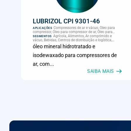
LUBRIZOL CPI 9301-46
Compressores de ar e vácuo, Óleo para
APLICAÇÕES
compressor, Óleo para compressor de ar, Óleo para
palheta de compressor, Refrigeração, climatização e
Agrícola, Alimentos, Ar comprimido e
SEGMENTOS
compressores
vácuo, Bebidas, Centros de distribuição e logística,
Cimento, Climatização e HVAC, Data center,
óleo mineral hidrotratado e
Eletroeletrônica, Embalagens e latas, Energia (geração),
Eólico, Farmacêutica e cosmética, Frigoríficos e abate,
isodewaxado para compressores de
Laticínios, Madeira e móveis, Metalmecânica, Metalurgia
e fundição, Mineração, MRO e manutenção industrial,
ar, com...
Naval e portuário, Panificação, Papel e celulose,
Petróleo e gás, Pintura industrial, Plásticos e borracha,
SAIBA MAIS
Química e petroquímica, Refrigeração industrial,
Siderurgia, Sucroenergético, Supermercados e
refrigeração comercial, Vidros Planos