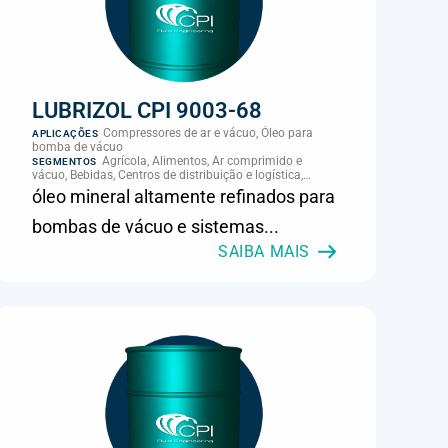
LUBRIZOL CPI 9003-68
Compressores de ar e vácuo, Óleo para
APLICAÇÕES
bomba de vácuo
Agrícola, Alimentos, Ar comprimido e
SEGMENTOS
vácuo, Bebidas, Centros de distribuição e logística,
Cimento, Climatização e HVAC, Data center,
óleo mineral altamente refinados para
Eletroeletrônica, Embalagens e latas, Energia (geração),
Eólico, Farmacêutica e cosmética, Frigoríficos e abate,
bombas de vácuo e sistemas...
Laticínios, Madeira e móveis, Metalmecânica, Metalurgia
e fundição, Mineração, MRO e manutenção industrial,
SAIBA MAIS
Naval e portuário, Panificação, Papel e celulose,
Petróleo e gás, Pintura industrial, Plásticos e borracha,
Química e petroquímica, Refrigeração industrial,
Siderurgia, Sucroenergético, Supermercados e
refrigeração comercial, Vidros Planos