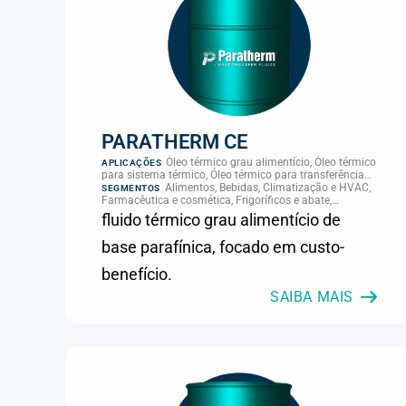
PARATHERM CE
Óleo térmico grau alimentício, Óleo térmico
APLICAÇÕES
para sistema térmico, Óleo térmico para transferência
de calor, Transferência térmica
Alimentos, Bebidas, Climatização e HVAC,
SEGMENTOS
Farmacêutica e cosmética, Frigoríficos e abate,
Laticínios, Panificação, Plásticos e borracha, Química e
fluido térmico grau alimentício de
petroquímica, Supermercados e refrigeração comercial
base parafínica, focado em custo-
benefício.
SAIBA MAIS