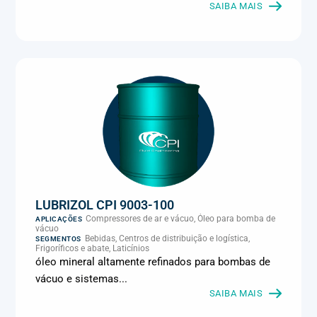
Metalmecânica, Metalurgia e fundição, Mineração, MRO e
SAIBA MAIS
manutenção industrial, Naval e portuário, Panificação, Papel e
celulose, Petróleo e gás, Pintura industrial, Plásticos e borracha,
Química e petroquímica, Refrigeração industrial, Siderurgia,
Sucroenergético, Supermercados e refrigeração comercial,
Vidros Planos
LUBRIZOL CPI 9003-100
Compressores de ar e vácuo, Óleo para bomba de
APLICAÇÕES
vácuo
Bebidas, Centros de distribuição e logística,
SEGMENTOS
Frigoríficos e abate, Laticínios
óleo mineral altamente refinados para bombas de
vácuo e sistemas...
SAIBA MAIS