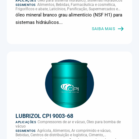
Óleo para sistema hidráulico, Sistemas hidráulicos
APLICAÇÕES
Alimentos, Bebidas, Farmacêutica e cosmética,
SEGMENTOS
Frigoríficos e abate, Laticínios, Panificação, Supermercados e
refrigeração comercial
óleo mineral branco grau alimentício (NSF H1) para
sistemas hidráulicos...
SAIBA MAIS
LUBRIZOL CPI 9003-68
Compressores de ar e vácuo, Óleo para bomba de
APLICAÇÕES
vácuo
Agrícola, Alimentos, Ar comprimido e vácuo,
SEGMENTOS
Bebidas, Centros de distribuição e logística, Cimento,