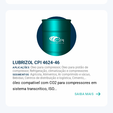
LUBRIZOL CPI 4624-46
Óleo para compressor, Óleo para pistão de
APLICAÇÕES
compressor, Refrigeração, climatização e compressores
Agrícola, Alimentos, Ar comprimido e vácuo,
SEGMENTOS
Bebidas, Centros de distribuição e logística, Cimento,
Climatização e HVAC, Data center, Eletroeletrônica, Embalagens
óleo compatível com CO2 para compressores em
e latas, Energia (geração), Eólico, Farmacêutica e cosmética,
sistema transcrítico, ISO...
Frigoríficos e abate, Laticínios, Madeira e móveis,
Metalmecânica, Metalurgia e fundição, Mineração, MRO e
SAIBA MAIS
manutenção industrial, Naval e portuário, Panificação, Papel e
celulose, Petróleo e gás, Pintura industrial, Plásticos e borracha,
Química e petroquímica, Refrigeração industrial, Siderurgia,
Sucroenergético, Supermercados e refrigeração comercial,
Vidros Planos