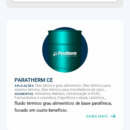
PARATHERM CE
Óleo térmico grau alimentício, Óleo térmico para
APLICAÇÕES
sistema térmico, Óleo térmico para transferência de calor,
Transferência térmica
Alimentos, Bebidas, Climatização e HVAC,
SEGMENTOS
Farmacêutica e cosmética, Frigoríficos e abate, Laticínios,
Panificação, Plásticos e borracha, Química e petroquímica,
fluido térmico grau alimentício de base parafínica,
Supermercados e refrigeração comercial
focado em custo-benefício.
SAIBA MAIS