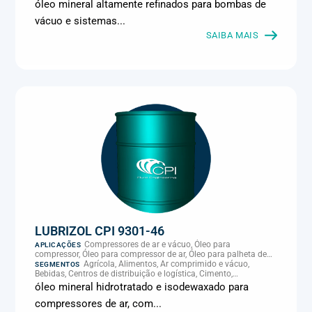
Climatização e HVAC, Data center, Eletroeletrônica, Embalagens
óleo mineral altamente refinados para bombas de
e latas, Energia (geração), Eólico, Farmacêutica e cosmética,
vácuo e sistemas...
Frigoríficos e abate, Laticínios, Madeira e móveis,
Metalmecânica, Metalurgia e fundição, Mineração, MRO e
SAIBA MAIS
manutenção industrial, Naval e portuário, Panificação, Papel e
celulose, Petróleo e gás, Pintura industrial, Plásticos e borracha,
Química e petroquímica, Refrigeração industrial, Siderurgia,
Sucroenergético, Supermercados e refrigeração comercial,
Vidros Planos
LUBRIZOL CPI 9301-46
Compressores de ar e vácuo, Óleo para
APLICAÇÕES
compressor, Óleo para compressor de ar, Óleo para palheta de
compressor, Refrigeração, climatização e compressores
Agrícola, Alimentos, Ar comprimido e vácuo,
SEGMENTOS
Bebidas, Centros de distribuição e logística, Cimento,
Climatização e HVAC, Data center, Eletroeletrônica, Embalagens
óleo mineral hidrotratado e isodewaxado para
e latas, Energia (geração), Eólico, Farmacêutica e cosmética,
compressores de ar, com...
Frigoríficos e abate, Laticínios, Madeira e móveis,