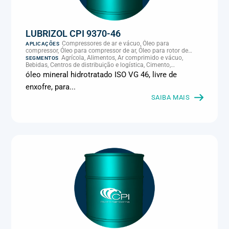
LUBRIZOL CPI 9370-46
Compressores de ar e vácuo, Óleo para
APLICAÇÕES
compressor, Óleo para compressor de ar, Óleo para rotor de
compressor, Refrigeração, climatização e compressores
Agrícola, Alimentos, Ar comprimido e vácuo,
SEGMENTOS
Bebidas, Centros de distribuição e logística, Cimento,
Climatização e HVAC, Data center, Eletroeletrônica, Embalagens
óleo mineral hidrotratado ISO VG 46, livre de
e latas, Energia (geração), Eólico, Farmacêutica e cosmética,
enxofre, para...
Frigoríficos e abate, Laticínios, Madeira e móveis,
Metalmecânica, Metalurgia e fundição, Mineração, MRO e
SAIBA MAIS
manutenção industrial, Naval e portuário, Panificação, Papel e
celulose, Petróleo e gás, Pintura industrial, Plásticos e borracha,
Química e petroquímica, Refrigeração industrial, Siderurgia,
Sucroenergético, Supermercados e refrigeração comercial,
Vidros Planos