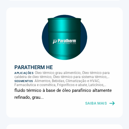
PARATHERM HE
Óleo térmico grau alimentício, Óleo térmico para
APLICAÇÕES
caldeira de óleo térmico, Óleo térmico para sistema térmico,
Óleo térmico para transferência de calor, Transferência térmica
Alimentos, Bebidas, Climatização e HVAC,
SEGMENTOS
Farmacêutica e cosmética, Frigoríficos e abate, Laticínios,
Panificação, Química e petroquímica, Supermercados e
fluido térmico à base de óleo parafínico altamente
refrigeração comercial
refinado, grau...
SAIBA MAIS