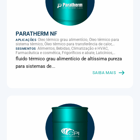
PARATHERM NF
Óleo térmico grau alimentício, Óleo térmico para
APLICAÇÕES
sistema térmico, Óleo térmico para transferência de calor,
Transferência térmica
Alimentos, Bebidas, Climatização e HVAC,
SEGMENTOS
Farmacêutica e cosmética, Frigoríficos e abate, Laticínios,
Panificação, Supermercados e refrigeração comercial
fluido térmico grau alimentício de altíssima pureza
para sistemas de...
SAIBA MAIS