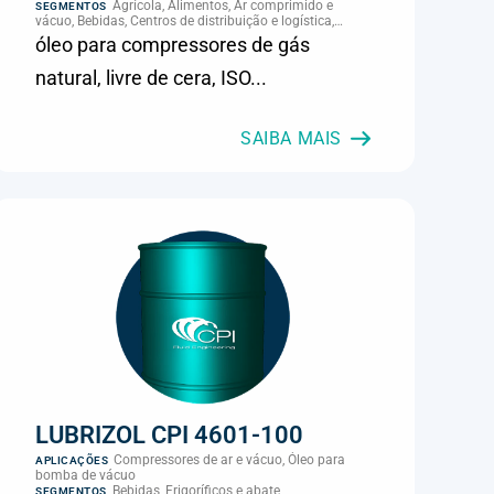
Agrícola, Alimentos, Ar comprimido e
SEGMENTOS
vácuo, Bebidas, Centros de distribuição e logística,
Cimento, Climatização e HVAC, Data center,
óleo para compressores de gás
Eletroeletrônica, Embalagens e latas, Energia (geração),
Eólico, Farmacêutica e cosmética, Frigoríficos e abate,
natural, livre de cera, ISO...
Laticínios, Madeira e móveis, Metalmecânica, Metalurgia
e fundição, Mineração, MRO e manutenção industrial,
Naval e portuário, Panificação, Papel e celulose,
Petróleo e gás, Pintura industrial, Plásticos e borracha,
SAIBA MAIS
Química e petroquímica, Refrigeração industrial,
Siderurgia, Sucroenergético, Supermercados e
refrigeração comercial, Vidros Planos
LUBRIZOL CPI 4601-100
Compressores de ar e vácuo, Óleo para
APLICAÇÕES
bomba de vácuo
Bebidas, Frigoríficos e abate
SEGMENTOS