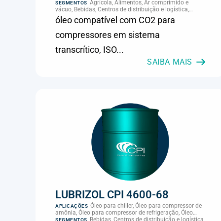
Agrícola, Alimentos, Ar comprimido e
SEGMENTOS
vácuo, Bebidas, Centros de distribuição e logística,
Cimento, Climatização e HVAC, Data center,
óleo compatível com CO2 para
Eletroeletrônica, Embalagens e latas, Energia (geração),
Eólico, Farmacêutica e cosmética, Frigoríficos e abate,
compressores em sistema
Laticínios, Madeira e móveis, Metalmecânica, Metalurgia
e fundição, Mineração, MRO e manutenção industrial,
transcrítico, ISO...
Naval e portuário, Panificação, Papel e celulose,
Petróleo e gás, Pintura industrial, Plásticos e borracha,
SAIBA MAIS
Química e petroquímica, Refrigeração industrial,
Siderurgia, Sucroenergético, Supermercados e
refrigeração comercial, Vidros Planos
LUBRIZOL CPI 4600-68
Óleo para chiller, Óleo para compressor de
APLICAÇÕES
amônia, Óleo para compressor de refrigeração, Óleo
para refrigeração por amônia, Refrigeração,
Bebidas, Centros de distribuição e logística,
SEGMENTOS