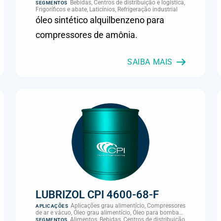
de refrigeração, Óleo para refrigeração por amônia, Óleo
Bebidas, Centros de distribuição e logística,
SEGMENTOS
para rotor de compressor, Refrigeração, climatização e
Frigoríficos e abate, Laticínios, Refrigeração industrial
compressores
óleo sintético alquilbenzeno para
compressores de amônia.
SAIBA MAIS
LUBRIZOL CPI 4600-68-F
Aplicações grau alimentício, Compressores
APLICAÇÕES
de ar e vácuo, Óleo grau alimentício, Óleo para bomba
de vácuo
Alimentos, Bebidas, Centros de distribuição
SEGMENTOS