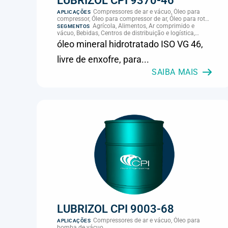
LUBRIZOL CPI 9370-46
Compressores de ar e vácuo, Óleo para
APLICAÇÕES
compressor, Óleo para compressor de ar, Óleo para rotor
de compressor, Refrigeração, climatização e
Agrícola, Alimentos, Ar comprimido e
SEGMENTOS
compressores
vácuo, Bebidas, Centros de distribuição e logística,
Cimento, Climatização e HVAC, Data center,
óleo mineral hidrotratado ISO VG 46,
Eletroeletrônica, Embalagens e latas, Energia (geração),
Eólico, Farmacêutica e cosmética, Frigoríficos e abate,
livre de enxofre, para...
Laticínios, Madeira e móveis, Metalmecânica, Metalurgia
e fundição, Mineração, MRO e manutenção industrial,
SAIBA MAIS
Naval e portuário, Panificação, Papel e celulose,
Petróleo e gás, Pintura industrial, Plásticos e borracha,
Química e petroquímica, Refrigeração industrial,
Siderurgia, Sucroenergético, Supermercados e
refrigeração comercial, Vidros Planos
LUBRIZOL CPI 9003-68
Compressores de ar e vácuo, Óleo para
APLICAÇÕES
bomba de vácuo