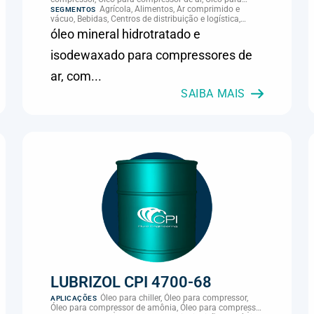
palheta de compressor, Refrigeração, climatização e
Agrícola, Alimentos, Ar comprimido e
SEGMENTOS
compressores
vácuo, Bebidas, Centros de distribuição e logística,
Cimento, Climatização e HVAC, Data center,
óleo mineral hidrotratado e
Eletroeletrônica, Embalagens e latas, Energia (geração),
Eólico, Farmacêutica e cosmética, Frigoríficos e abate,
isodewaxado para compressores de
Laticínios, Madeira e móveis, Metalmecânica, Metalurgia
e fundição, Mineração, MRO e manutenção industrial,
ar, com...
Naval e portuário, Panificação, Papel e celulose,
Petróleo e gás, Pintura industrial, Plásticos e borracha,
SAIBA MAIS
Química e petroquímica, Refrigeração industrial,
Siderurgia, Sucroenergético, Supermercados e
refrigeração comercial, Vidros Planos
LUBRIZOL CPI 4700-68
Óleo para chiller, Óleo para compressor,
APLICAÇÕES
Óleo para compressor de amônia, Óleo para compressor