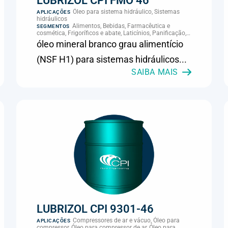
LUBRIZOL CPI FMO 46
Óleo para sistema hidráulico, Sistemas
APLICAÇÕES
hidráulicos
Alimentos, Bebidas, Farmacêutica e
SEGMENTOS
cosmética, Frigoríficos e abate, Laticínios, Panificação,
Supermercados e refrigeração comercial
óleo mineral branco grau alimentício
(NSF H1) para sistemas hidráulicos...
SAIBA MAIS
LUBRIZOL CPI 9301-46
Compressores de ar e vácuo, Óleo para
APLICAÇÕES
compressor, Óleo para compressor de ar, Óleo para