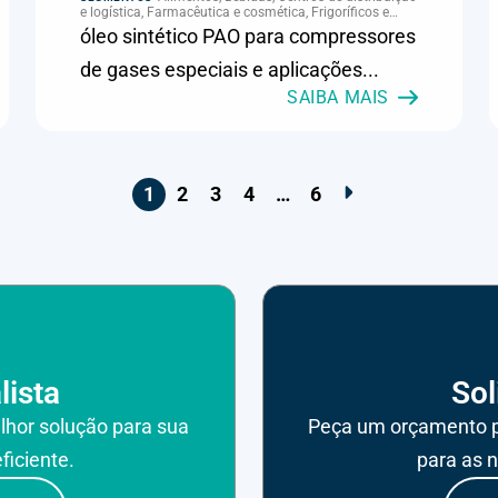
e logística, Farmacêutica e cosmética, Frigoríficos e
abate, Laticínios, Panificação, Refrigeração industrial,
óleo sintético PAO para compressores
Supermercados e refrigeração comercial
de gases especiais e aplicações...
SAIBA MAIS
1
2
3
4
…
6
lista
Sol
lhor solução para sua
Peça um orçamento p
ficiente.
para as 