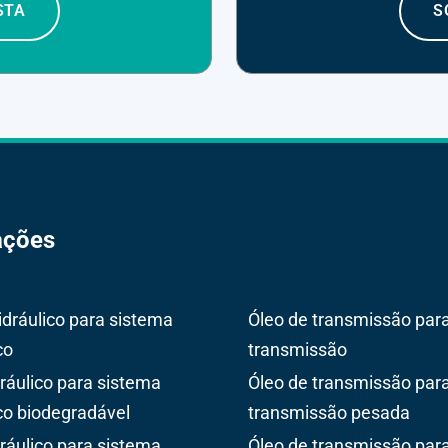
STA
S
ações
idráulico para sistema
Óleo de transmissão par
co
transmissão
dráulico para sistema
Óleo de transmissão par
ico biodegradável
transmissão pesada
dráulico para sistema
Óleo de transmissão para