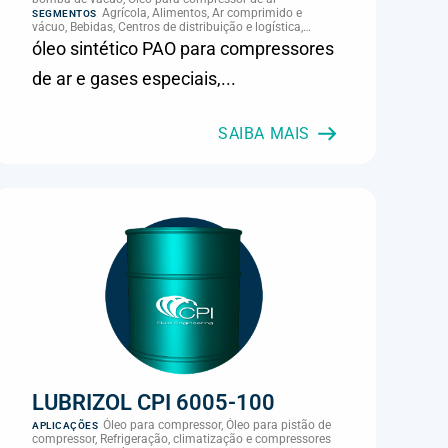
Agrícola, Alimentos, Ar comprimido e
SEGMENTOS
vácuo, Bebidas, Centros de distribuição e logística,
Cimento, Climatização e HVAC, Data center,
óleo sintético PAO para compressores
Eletroeletrônica, Embalagens e latas, Energia (geração),
Eólico, Farmacêutica e cosmética, Frigoríficos e abate,
de ar e gases especiais,...
Laticínios, Madeira e móveis, Metalmecânica, Metalurgia
e fundição, Mineração, MRO e manutenção industrial,
Naval e portuário, Panificação, Papel e celulose,
Petróleo e gás, Pintura industrial, Plásticos e borracha,
SAIBA MAIS
Química e petroquímica, Refrigeração industrial,
Siderurgia, Sucroenergético, Supermercados e
refrigeração comercial, Vidros Planos
LUBRIZOL CPI 6005-100
Óleo para compressor, Óleo para pistão de
APLICAÇÕES
compressor, Refrigeração, climatização e compressores