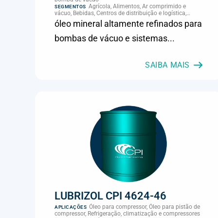
Agrícola, Alimentos, Ar comprimido e
SEGMENTOS
vácuo, Bebidas, Centros de distribuição e logística,
Cimento, Climatização e HVAC, Data center,
óleo mineral altamente refinados para
Eletroeletrônica, Embalagens e latas, Energia (geração),
Eólico, Farmacêutica e cosmética, Frigoríficos e abate,
bombas de vácuo e sistemas...
Laticínios, Madeira e móveis, Metalmecânica, Metalurgia
e fundição, Mineração, MRO e manutenção industrial,
Naval e portuário, Panificação, Papel e celulose,
Petróleo e gás, Pintura industrial, Plásticos e borracha,
SAIBA MAIS
Química e petroquímica, Refrigeração industrial,
Siderurgia, Sucroenergético, Supermercados e
refrigeração comercial, Vidros Planos
LUBRIZOL CPI 4624-46
Óleo para compressor, Óleo para pistão de
APLICAÇÕES
compressor, Refrigeração, climatização e compressores