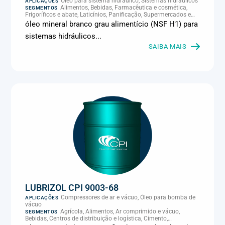
Óleo para sistema hidráulico, Sistemas hidráulicos
APLICAÇÕES
Alimentos, Bebidas, Farmacêutica e cosmética,
SEGMENTOS
Frigoríficos e abate, Laticínios, Panificação, Supermercados e
refrigeração comercial
óleo mineral branco grau alimentício (NSF H1) para
sistemas hidráulicos...
SAIBA MAIS
LUBRIZOL CPI 9003-68
Compressores de ar e vácuo, Óleo para bomba de
APLICAÇÕES
vácuo
Agrícola, Alimentos, Ar comprimido e vácuo,
SEGMENTOS
Bebidas, Centros de distribuição e logística, Cimento,