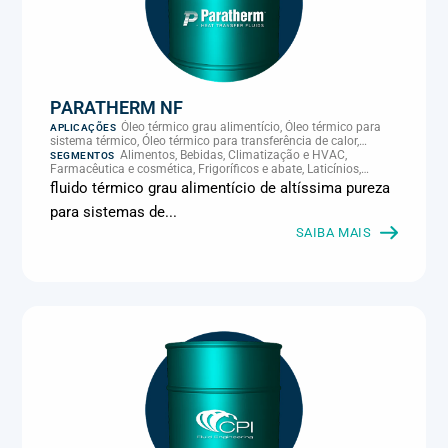
PARATHERM NF
Óleo térmico grau alimentício, Óleo térmico para
APLICAÇÕES
sistema térmico, Óleo térmico para transferência de calor,
Transferência térmica
Alimentos, Bebidas, Climatização e HVAC,
SEGMENTOS
Farmacêutica e cosmética, Frigoríficos e abate, Laticínios,
Panificação, Supermercados e refrigeração comercial
fluido térmico grau alimentício de altíssima pureza
para sistemas de...
SAIBA MAIS