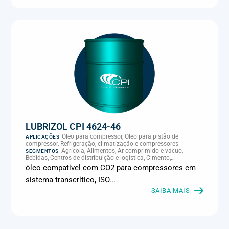
LUBRIZOL CPI 4624-46
Óleo para compressor, Óleo para pistão de
APLICAÇÕES
compressor, Refrigeração, climatização e compressores
Agrícola, Alimentos, Ar comprimido e vácuo,
SEGMENTOS
Bebidas, Centros de distribuição e logística, Cimento,
Climatização e HVAC, Data center, Eletroeletrônica, Embalagens
óleo compatível com CO2 para compressores em
e latas, Energia (geração), Eólico, Farmacêutica e cosmética,
sistema transcrítico, ISO...
Frigoríficos e abate, Laticínios, Madeira e móveis,
Metalmecânica, Metalurgia e fundição, Mineração, MRO e
SAIBA MAIS
manutenção industrial, Naval e portuário, Panificação, Papel e
celulose, Petróleo e gás, Pintura industrial, Plásticos e borracha,
Química e petroquímica, Refrigeração industrial, Siderurgia,
Sucroenergético, Supermercados e refrigeração comercial,
Vidros Planos