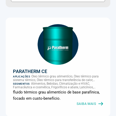
PARATHERM CE
Óleo térmico grau alimentício, Óleo térmico para
APLICAÇÕES
sistema térmico, Óleo térmico para transferência de calor,
Transferência térmica
Alimentos, Bebidas, Climatização e HVAC,
SEGMENTOS
Farmacêutica e cosmética, Frigoríficos e abate, Laticínios,
Panificação, Plásticos e borracha, Química e petroquímica,
fluido térmico grau alimentício de base parafínica,
Supermercados e refrigeração comercial
focado em custo-benefício.
SAIBA MAIS