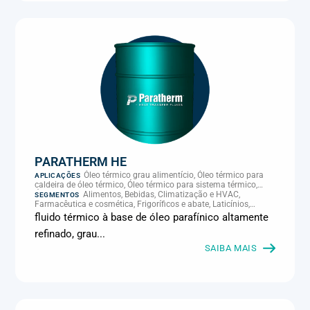
PARATHERM HE
Óleo térmico grau alimentício, Óleo térmico para
APLICAÇÕES
caldeira de óleo térmico, Óleo térmico para sistema térmico,
Óleo térmico para transferência de calor, Transferência térmica
Alimentos, Bebidas, Climatização e HVAC,
SEGMENTOS
Farmacêutica e cosmética, Frigoríficos e abate, Laticínios,
Panificação, Química e petroquímica, Supermercados e
fluido térmico à base de óleo parafínico altamente
refrigeração comercial
refinado, grau...
SAIBA MAIS