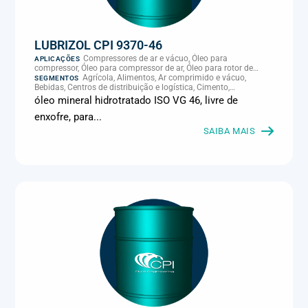
LUBRIZOL CPI 9370-46
Compressores de ar e vácuo, Óleo para
APLICAÇÕES
compressor, Óleo para compressor de ar, Óleo para rotor de
compressor, Refrigeração, climatização e compressores
Agrícola, Alimentos, Ar comprimido e vácuo,
SEGMENTOS
Bebidas, Centros de distribuição e logística, Cimento,
Climatização e HVAC, Data center, Eletroeletrônica, Embalagens
óleo mineral hidrotratado ISO VG 46, livre de
e latas, Energia (geração), Eólico, Farmacêutica e cosmética,
enxofre, para...
Frigoríficos e abate, Laticínios, Madeira e móveis,
Metalmecânica, Metalurgia e fundição, Mineração, MRO e
SAIBA MAIS
manutenção industrial, Naval e portuário, Panificação, Papel e
celulose, Petróleo e gás, Pintura industrial, Plásticos e borracha,
Química e petroquímica, Refrigeração industrial, Siderurgia,
Sucroenergético, Supermercados e refrigeração comercial,
Vidros Planos