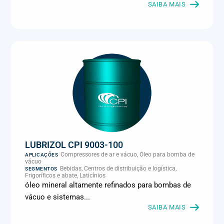
Metalmecânica, Metalurgia e fundição, Mineração, MRO e
SAIBA MAIS
manutenção industrial, Naval e portuário, Panificação, Papel e
celulose, Petróleo e gás, Pintura industrial, Plásticos e borracha,
Química e petroquímica, Refrigeração industrial, Siderurgia,
Sucroenergético, Supermercados e refrigeração comercial,
Vidros Planos
LUBRIZOL CPI 9003-100
Compressores de ar e vácuo, Óleo para bomba de
APLICAÇÕES
vácuo
Bebidas, Centros de distribuição e logística,
SEGMENTOS
Frigoríficos e abate, Laticínios
óleo mineral altamente refinados para bombas de
vácuo e sistemas...
SAIBA MAIS