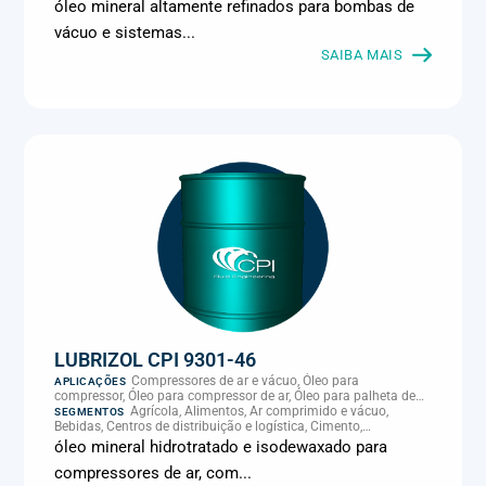
Climatização e HVAC, Data center, Eletroeletrônica, Embalagens
óleo mineral altamente refinados para bombas de
e latas, Energia (geração), Eólico, Farmacêutica e cosmética,
vácuo e sistemas...
Frigoríficos e abate, Laticínios, Madeira e móveis,
Metalmecânica, Metalurgia e fundição, Mineração, MRO e
SAIBA MAIS
manutenção industrial, Naval e portuário, Panificação, Papel e
celulose, Petróleo e gás, Pintura industrial, Plásticos e borracha,
Química e petroquímica, Refrigeração industrial, Siderurgia,
Sucroenergético, Supermercados e refrigeração comercial,
Vidros Planos
LUBRIZOL CPI 9301-46
Compressores de ar e vácuo, Óleo para
APLICAÇÕES
compressor, Óleo para compressor de ar, Óleo para palheta de
compressor, Refrigeração, climatização e compressores
Agrícola, Alimentos, Ar comprimido e vácuo,
SEGMENTOS
Bebidas, Centros de distribuição e logística, Cimento,
Climatização e HVAC, Data center, Eletroeletrônica, Embalagens
óleo mineral hidrotratado e isodewaxado para
e latas, Energia (geração), Eólico, Farmacêutica e cosmética,
compressores de ar, com...
Frigoríficos e abate, Laticínios, Madeira e móveis,