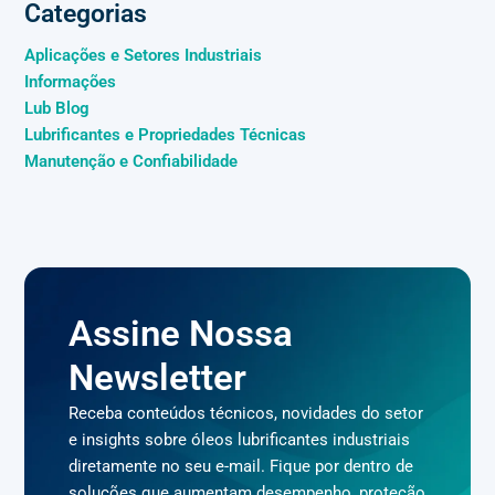
Categorias
Aplicações e Setores Industriais
Informações
Lub Blog
Lubrificantes e Propriedades Técnicas
Manutenção e Confiabilidade
Assine Nossa
Newsletter
Receba conteúdos técnicos, novidades do setor
e insights sobre óleos lubrificantes industriais
diretamente no seu e-mail. Fique por dentro de
soluções que aumentam desempenho, proteção