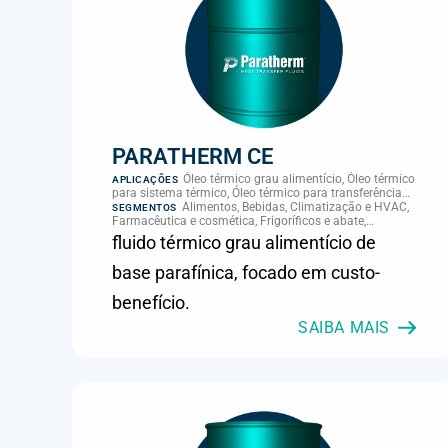
PARATHERM CE
Óleo térmico grau alimentício, Óleo térmico
APLICAÇÕES
para sistema térmico, Óleo térmico para transferência
de calor, Transferência térmica
Alimentos, Bebidas, Climatização e HVAC,
SEGMENTOS
Farmacêutica e cosmética, Frigoríficos e abate,
Laticínios, Panificação, Plásticos e borracha, Química e
fluido térmico grau alimentício de
petroquímica, Supermercados e refrigeração comercial
base parafínica, focado em custo-
benefício.
SAIBA MAIS