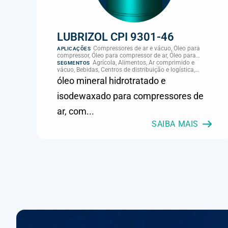
LUBRIZOL CPI 9301-46
Compressores de ar e vácuo, Óleo para
APLICAÇÕES
compressor, Óleo para compressor de ar, Óleo para
palheta de compressor, Refrigeração, climatização e
Agrícola, Alimentos, Ar comprimido e
SEGMENTOS
compressores
vácuo, Bebidas, Centros de distribuição e logística,
Cimento, Climatização e HVAC, Data center,
óleo mineral hidrotratado e
Eletroeletrônica, Embalagens e latas, Energia (geração),
Eólico, Farmacêutica e cosmética, Frigoríficos e abate,
isodewaxado para compressores de
Laticínios, Madeira e móveis, Metalmecânica, Metalurgia
e fundição, Mineração, MRO e manutenção industrial,
ar, com...
Naval e portuário, Panificação, Papel e celulose,
Petróleo e gás, Pintura industrial, Plásticos e borracha,
SAIBA MAIS
Química e petroquímica, Refrigeração industrial,
Siderurgia, Sucroenergético, Supermercados e
refrigeração comercial, Vidros Planos