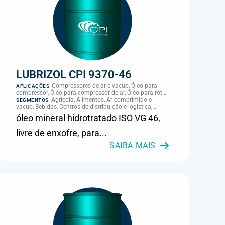
LUBRIZOL CPI 9370-46
Compressores de ar e vácuo, Óleo para
APLICAÇÕES
compressor, Óleo para compressor de ar, Óleo para rotor
de compressor, Refrigeração, climatização e
Agrícola, Alimentos, Ar comprimido e
SEGMENTOS
compressores
vácuo, Bebidas, Centros de distribuição e logística,
Cimento, Climatização e HVAC, Data center,
óleo mineral hidrotratado ISO VG 46,
Eletroeletrônica, Embalagens e latas, Energia (geração),
Eólico, Farmacêutica e cosmética, Frigoríficos e abate,
livre de enxofre, para...
Laticínios, Madeira e móveis, Metalmecânica, Metalurgia
e fundição, Mineração, MRO e manutenção industrial,
SAIBA MAIS
Naval e portuário, Panificação, Papel e celulose,
Petróleo e gás, Pintura industrial, Plásticos e borracha,
Química e petroquímica, Refrigeração industrial,
Siderurgia, Sucroenergético, Supermercados e
refrigeração comercial, Vidros Planos