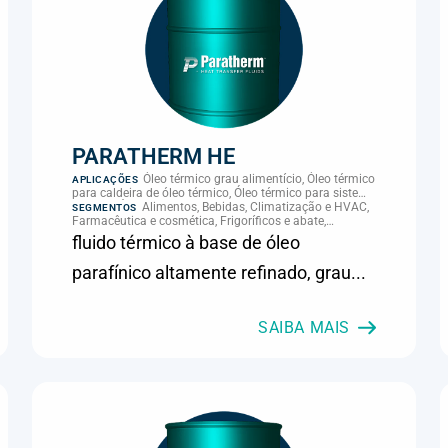
PARATHERM HE
Óleo térmico grau alimentício, Óleo térmico
APLICAÇÕES
para caldeira de óleo térmico, Óleo térmico para sistema
térmico, Óleo térmico para transferência de calor,
Alimentos, Bebidas, Climatização e HVAC,
SEGMENTOS
Transferência térmica
Farmacêutica e cosmética, Frigoríficos e abate,
Laticínios, Panificação, Química e petroquímica,
fluido térmico à base de óleo
Supermercados e refrigeração comercial
parafínico altamente refinado, grau...
SAIBA MAIS