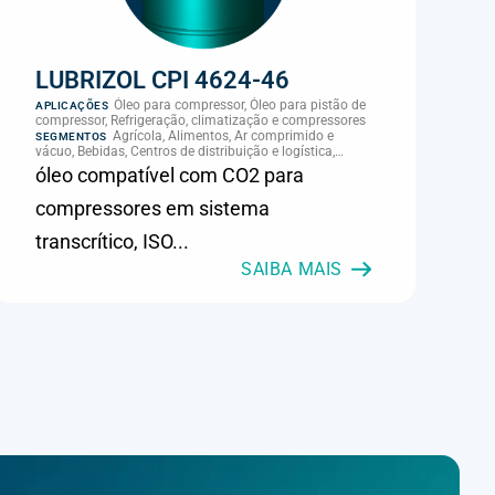
LUBRIZOL CPI 4624-46
Óleo para compressor, Óleo para pistão de
APLICAÇÕES
compressor, Refrigeração, climatização e compressores
Agrícola, Alimentos, Ar comprimido e
SEGMENTOS
vácuo, Bebidas, Centros de distribuição e logística,
Cimento, Climatização e HVAC, Data center,
óleo compatível com CO2 para
Eletroeletrônica, Embalagens e latas, Energia (geração),
Eólico, Farmacêutica e cosmética, Frigoríficos e abate,
compressores em sistema
Laticínios, Madeira e móveis, Metalmecânica, Metalurgia
e fundição, Mineração, MRO e manutenção industrial,
transcrítico, ISO...
Naval e portuário, Panificação, Papel e celulose,
Petróleo e gás, Pintura industrial, Plásticos e borracha,
SAIBA MAIS
Química e petroquímica, Refrigeração industrial,
Siderurgia, Sucroenergético, Supermercados e
refrigeração comercial, Vidros Planos