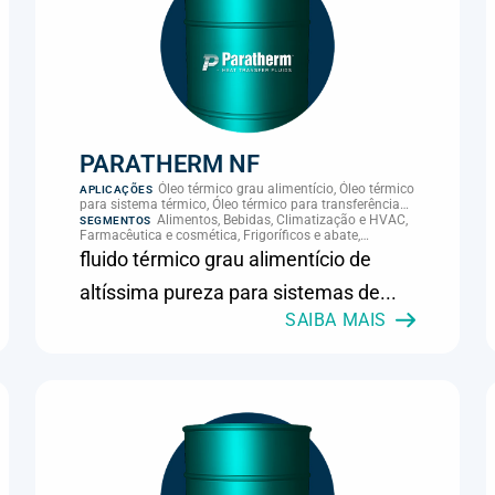
PARATHERM NF
Óleo térmico grau alimentício, Óleo térmico
APLICAÇÕES
para sistema térmico, Óleo térmico para transferência
de calor, Transferência térmica
Alimentos, Bebidas, Climatização e HVAC,
SEGMENTOS
Farmacêutica e cosmética, Frigoríficos e abate,
Laticínios, Panificação, Supermercados e refrigeração
fluido térmico grau alimentício de
comercial
altíssima pureza para sistemas de...
SAIBA MAIS