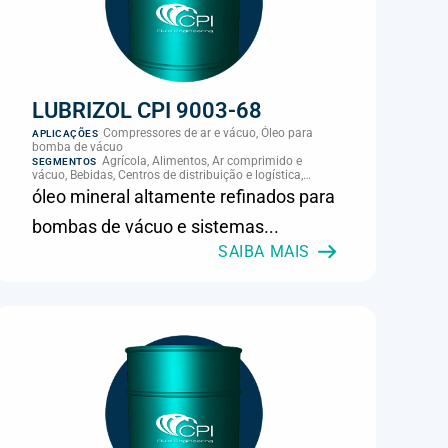
LUBRIZOL CPI 9003-68
Compressores de ar e vácuo, Óleo para
APLICAÇÕES
bomba de vácuo
Agrícola, Alimentos, Ar comprimido e
SEGMENTOS
vácuo, Bebidas, Centros de distribuição e logística,
Cimento, Climatização e HVAC, Data center,
óleo mineral altamente refinados para
Eletroeletrônica, Embalagens e latas, Energia (geração),
Eólico, Farmacêutica e cosmética, Frigoríficos e abate,
bombas de vácuo e sistemas...
Laticínios, Madeira e móveis, Metalmecânica, Metalurgia
e fundição, Mineração, MRO e manutenção industrial,
SAIBA MAIS
Naval e portuário, Panificação, Papel e celulose,
Petróleo e gás, Pintura industrial, Plásticos e borracha,
Química e petroquímica, Refrigeração industrial,
Siderurgia, Sucroenergético, Supermercados e
refrigeração comercial, Vidros Planos