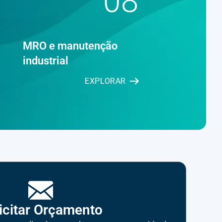
08
MRO e manutenção
industrial
EXPLORAR
icitar Orçamento