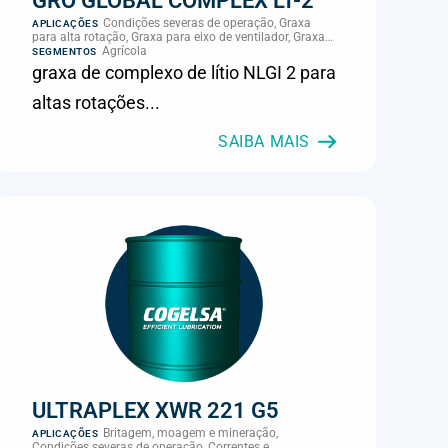
GRO GLOBAL COMPLEX LT-2
Condições severas de operação, Graxa
APLICAÇÕES
para alta rotação, Graxa para eixo de ventilador, Graxa
para rolamento de pulverizador, Máquinas e
Agrícola
SEGMENTOS
equipamentos gerais, Máquinas e implementos
graxa de complexo de lítio NLGI 2 para
agrícolas
altas rotações...
SAIBA MAIS
ULTRAPLEX XWR 221 G5
Britagem, moagem e mineração,
APLICAÇÕES
Condições severas de operação, Correntes e