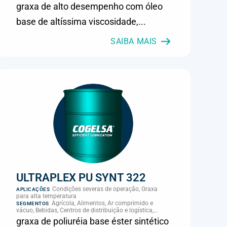
graxa de alto desempenho com óleo
base de altíssima viscosidade,...
SAIBA MAIS
ULTRAPLEX PU SYNT 322
Condições severas de operação, Graxa
APLICAÇÕES
para alta temperatura
Agrícola, Alimentos, Ar comprimido e
SEGMENTOS
vácuo, Bebidas, Centros de distribuição e logística,
Cimento, Climatização e HVAC, Data center,
graxa de poliuréia base éster sintético
Eletroeletrônica, Embalagens e latas, Energia (geração),