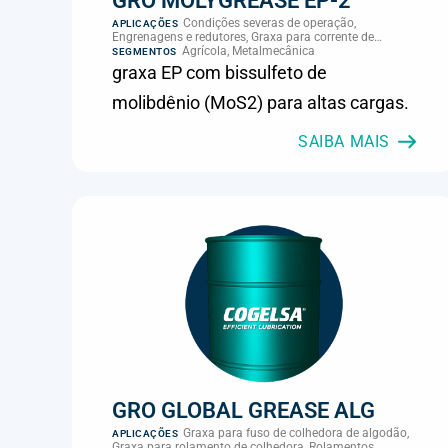
GRO MOLYGREASE EP-2
Condições severas de operação,
APLICAÇÕES
Engrenagens e redutores, Graxa para corrente de
transmissão, Graxa para engrenagem, Graxa para pino
Agrícola, Metalmecânica
SEGMENTOS
sob alta carga
graxa EP com bissulfeto de
molibdênio (MoS2) para altas cargas.
SAIBA MAIS
GRO GLOBAL GREASE ALG
Graxa para fuso de colhedora de algodão,
APLICAÇÕES
Graxa para rolamento de colhedora, Rolamentos,