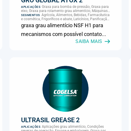
GRO GLOBAL ATOX 2
Graxa para bomba de pressão, Graxa para
APLICAÇÕES
eixo, Graxa para rolamento grau alimentício, Máquinas
e equipamentos gerais, Rolamentos, mancais e guias
Agrícola, Alimentos, Bebidas, Farmacêutica
SEGMENTOS
e cosmética, Frigoríficos e abate, Laticínios, Panificação,
Supermercados e refrigeração comercial
graxa grau alimentício NSF H1 para
mecanismos com possível contato...
SAIBA MAIS
ULTRASIL GREASE 2
Aplicações grau alimentício, Condições
APLICAÇÕES
severas de operação, Envase e embalagem, Graxa para