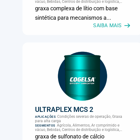
vácuo, Bebidas, Centros de distribuição e logística,
Cimento, Climatização e HVAC, Data center,
graxa complexa de lítio com base
Eletroeletrônica, Embalagens e latas, Energia (geração),
Eólico, Farmacêutica e cosmética, Frigoríficos e abate,
sintética para mecanismos a...
Laticínios, Madeira e móveis, Metalmecânica, Metalurgia
e fundição, Mineração, MRO e manutenção industrial,
SAIBA MAIS
Naval e portuário, Panificação, Papel e celulose,
Petróleo e gás, Pintura industrial, Plásticos e borracha,
Química e petroquímica, Refrigeração industrial,
Siderurgia, Sucroenergético, Supermercados e
refrigeração comercial, Vidros Planos
ULTRAPLEX MCS 2
Condições severas de operação, Graxa
APLICAÇÕES
para alta carga
Agrícola, Alimentos, Ar comprimido e
SEGMENTOS
vácuo, Bebidas, Centros de distribuição e logística,
Cimento, Climatização e HVAC, Data center,
graxa de sulfonato de cálcio
Eletroeletrônica, Embalagens e latas, Energia (geração),