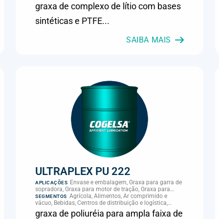
gerador de aerogerador
graxa de complexo de lítio com bases
sintéticas e PTFE...
SAIBA MAIS
ULTRAPLEX PU 222
Envase e embalagem, Graxa para garra de
APLICAÇÕES
sopradora, Graxa para motor de tração, Graxa para
roda-guia de serraria, Graxa para rolamento de motor de
Agrícola, Alimentos, Ar comprimido e
SEGMENTOS
tração, Graxa para rolamento de secagem de papel,
vácuo, Bebidas, Centros de distribuição e logística,
Graxa para secagem de papel, Graxa para serraria,
Cimento, Climatização e HVAC, Data center,
graxa de poliuréia para ampla faixa de
Graxa para sopradora, Graxa para sopradora de
Eletroeletrônica, Embalagens e latas, Energia (geração),