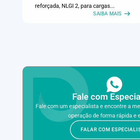
Eólico, Farmacêutica e cosmética, Frigoríficos e abate,
reforçada, NLGI 2, para cargas...
Laticínios, Madeira e móveis, Metalmecânica, Metalurgia
e fundição, Mineração, MRO e manutenção industrial,
SAIBA MAIS
Naval e portuário, Panificação, Papel e celulose,
Petróleo e gás, Pintura industrial, Plásticos e borracha,
Química e petroquímica, Refrigeração industrial,
Siderurgia, Sucroenergético, Supermercados e
refrigeração comercial, Vidros Planos
Fale com Especia
Fale com um especialista e encontre a me
operação de forma rápida e e
FALAR COM ESPECIALI