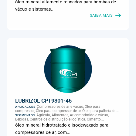
Climatização e HVAC, Data center, Eletroeletrônica, Embalagens
óleo mineral altamente refinados para bombas de
e latas, Energia (geração), Eólico, Farmacêutica e cosmética,
vácuo e sistemas...
Frigoríficos e abate, Laticínios, Madeira e móveis,
Metalmecânica, Metalurgia e fundição, Mineração, MRO e
SAIBA MAIS
manutenção industrial, Naval e portuário, Panificação, Papel e
celulose, Petróleo e gás, Pintura industrial, Plásticos e borracha,
Química e petroquímica, Refrigeração industrial, Siderurgia,
Sucroenergético, Supermercados e refrigeração comercial,
Vidros Planos
LUBRIZOL CPI 9301-46
Compressores de ar e vácuo, Óleo para
APLICAÇÕES
compressor, Óleo para compressor de ar, Óleo para palheta de
compressor, Refrigeração, climatização e compressores
Agrícola, Alimentos, Ar comprimido e vácuo,
SEGMENTOS
Bebidas, Centros de distribuição e logística, Cimento,
Climatização e HVAC, Data center, Eletroeletrônica, Embalagens
óleo mineral hidrotratado e isodewaxado para
e latas, Energia (geração), Eólico, Farmacêutica e cosmética,
compressores de ar, com...
Frigoríficos e abate, Laticínios, Madeira e móveis,