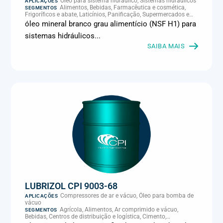
Óleo para sistema hidráulico, Sistemas hidráulicos
APLICAÇÕES
Alimentos, Bebidas, Farmacêutica e cosmética,
SEGMENTOS
Frigoríficos e abate, Laticínios, Panificação, Supermercados e
refrigeração comercial
óleo mineral branco grau alimentício (NSF H1) para
sistemas hidráulicos...
SAIBA MAIS
LUBRIZOL CPI 9003-68
Compressores de ar e vácuo, Óleo para bomba de
APLICAÇÕES
vácuo
Agrícola, Alimentos, Ar comprimido e vácuo,
SEGMENTOS
Bebidas, Centros de distribuição e logística, Cimento,