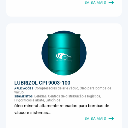
Metalmecânica, Metalurgia e fundição, Mineração, MRO e
SAIBA MAIS
manutenção industrial, Naval e portuário, Panificação, Papel e
celulose, Petróleo e gás, Pintura industrial, Plásticos e borracha,
Química e petroquímica, Refrigeração industrial, Siderurgia,
Sucroenergético, Supermercados e refrigeração comercial,
Vidros Planos
LUBRIZOL CPI 9003-100
Compressores de ar e vácuo, Óleo para bomba de
APLICAÇÕES
vácuo
Bebidas, Centros de distribuição e logística,
SEGMENTOS
Frigoríficos e abate, Laticínios
óleo mineral altamente refinados para bombas de
vácuo e sistemas...
SAIBA MAIS