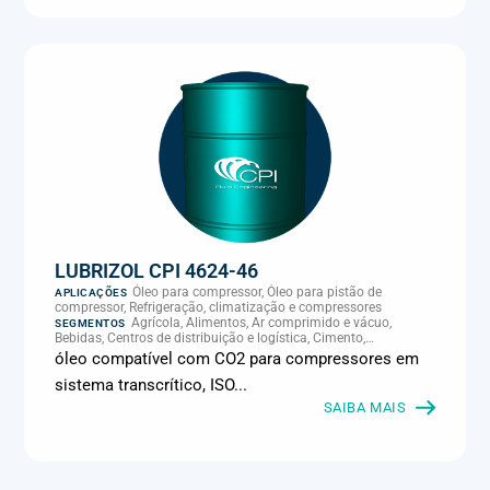
LUBRIZOL CPI 4624-46
Óleo para compressor, Óleo para pistão de
APLICAÇÕES
compressor, Refrigeração, climatização e compressores
Agrícola, Alimentos, Ar comprimido e vácuo,
SEGMENTOS
Bebidas, Centros de distribuição e logística, Cimento,
Climatização e HVAC, Data center, Eletroeletrônica, Embalagens
óleo compatível com CO2 para compressores em
e latas, Energia (geração), Eólico, Farmacêutica e cosmética,
sistema transcrítico, ISO...
Frigoríficos e abate, Laticínios, Madeira e móveis,
Metalmecânica, Metalurgia e fundição, Mineração, MRO e
SAIBA MAIS
manutenção industrial, Naval e portuário, Panificação, Papel e
celulose, Petróleo e gás, Pintura industrial, Plásticos e borracha,
Química e petroquímica, Refrigeração industrial, Siderurgia,
Sucroenergético, Supermercados e refrigeração comercial,
Vidros Planos