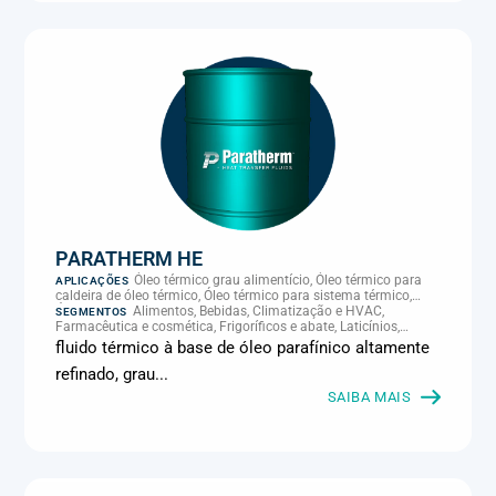
PARATHERM HE
Óleo térmico grau alimentício, Óleo térmico para
APLICAÇÕES
caldeira de óleo térmico, Óleo térmico para sistema térmico,
Óleo térmico para transferência de calor, Transferência térmica
Alimentos, Bebidas, Climatização e HVAC,
SEGMENTOS
Farmacêutica e cosmética, Frigoríficos e abate, Laticínios,
Panificação, Química e petroquímica, Supermercados e
fluido térmico à base de óleo parafínico altamente
refrigeração comercial
refinado, grau...
SAIBA MAIS