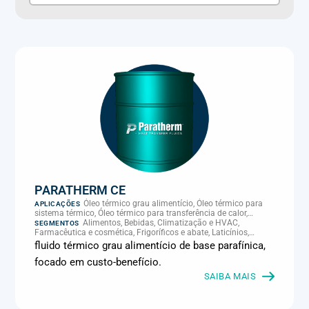
PARATHERM CE
Óleo térmico grau alimentício, Óleo térmico para
APLICAÇÕES
sistema térmico, Óleo térmico para transferência de calor,
Transferência térmica
Alimentos, Bebidas, Climatização e HVAC,
SEGMENTOS
Farmacêutica e cosmética, Frigoríficos e abate, Laticínios,
Panificação, Plásticos e borracha, Química e petroquímica,
fluido térmico grau alimentício de base parafínica,
Supermercados e refrigeração comercial
focado em custo-benefício.
SAIBA MAIS