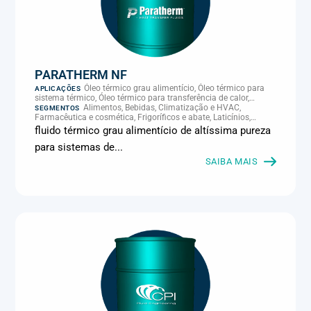
PARATHERM NF
Óleo térmico grau alimentício, Óleo térmico para
APLICAÇÕES
sistema térmico, Óleo térmico para transferência de calor,
Transferência térmica
Alimentos, Bebidas, Climatização e HVAC,
SEGMENTOS
Farmacêutica e cosmética, Frigoríficos e abate, Laticínios,
Panificação, Supermercados e refrigeração comercial
fluido térmico grau alimentício de altíssima pureza
para sistemas de...
SAIBA MAIS