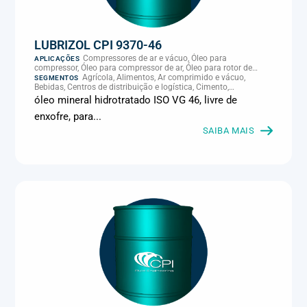
LUBRIZOL CPI 9370-46
Compressores de ar e vácuo, Óleo para
APLICAÇÕES
compressor, Óleo para compressor de ar, Óleo para rotor de
compressor, Refrigeração, climatização e compressores
Agrícola, Alimentos, Ar comprimido e vácuo,
SEGMENTOS
Bebidas, Centros de distribuição e logística, Cimento,
Climatização e HVAC, Data center, Eletroeletrônica, Embalagens
óleo mineral hidrotratado ISO VG 46, livre de
e latas, Energia (geração), Eólico, Farmacêutica e cosmética,
enxofre, para...
Frigoríficos e abate, Laticínios, Madeira e móveis,
Metalmecânica, Metalurgia e fundição, Mineração, MRO e
SAIBA MAIS
manutenção industrial, Naval e portuário, Panificação, Papel e
celulose, Petróleo e gás, Pintura industrial, Plásticos e borracha,
Química e petroquímica, Refrigeração industrial, Siderurgia,
Sucroenergético, Supermercados e refrigeração comercial,
Vidros Planos