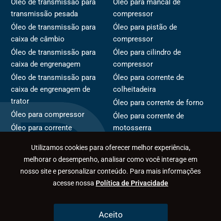
Óleo de transmissão para
Óleo para mancal de
transmissão pesada
compressor
Óleo de transmissão para
Óleo para pistão de
caixa de câmbio
compressor
Óleo de transmissão para
Óleo para cilindro de
caixa de engrenagem
compressor
Óleo de transmissão para
Óleo para corrente de
caixa de engrenagem de
colheitadeira
trator
Óleo para corrente de forno
Óleo para compressor
Óleo para corrente de
Óleo para corrente
motosserra
Óleo para rotor de
Óleo para corrente de
Utilizamos cookies para oferecer melhor experiência,
compressor
transportador
melhorar o desempenho, analisar como você interage em
nosso site e personalizar conteúdo. Para mais informações
acesse nossa
Política de Privacidade
Políticas de Privacidade
Desenvolvido por
SOMADev
Aceito