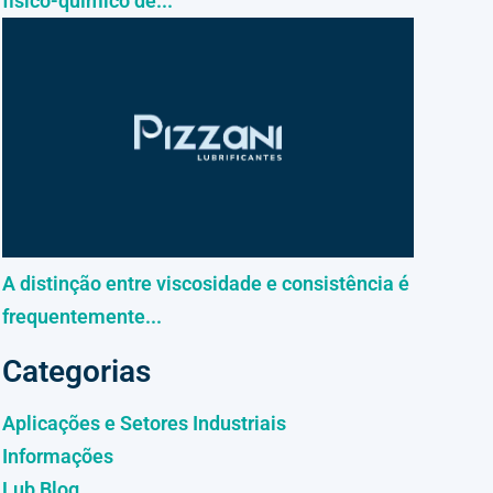
físico-químico de...
A distinção entre viscosidade e consistência é
frequentemente...
Categorias
Aplicações e Setores Industriais
Informações
Lub Blog