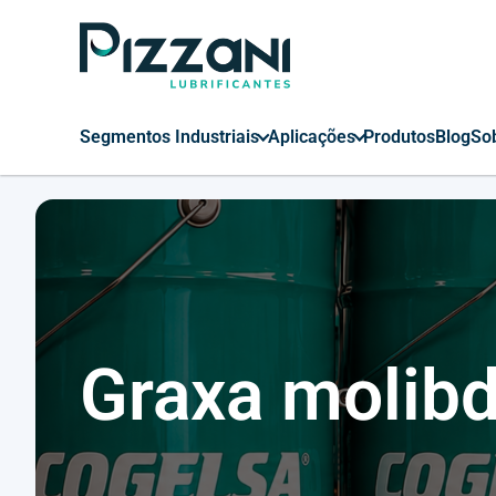
Segmentos Industriais
Aplicações
Produtos
Blog
So
Graxa molib