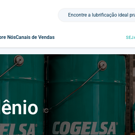
Pesquisar por:
bre Nós
Canais de Vendas
SEJ
dênio