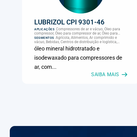
LUBRIZOL CPI 9301-46
Compressores de ar e vácuo, Óleo para
APLICAÇÕES
compressor, Óleo para compressor de ar, Óleo para
palheta de compressor, Refrigeração, climatização e
Agrícola, Alimentos, Ar comprimido e
SEGMENTOS
compressores
vácuo, Bebidas, Centros de distribuição e logística,
Cimento, Climatização e HVAC, Data center,
óleo mineral hidrotratado e
Eletroeletrônica, Embalagens e latas, Energia (geração),
Eólico, Farmacêutica e cosmética, Frigoríficos e abate,
isodewaxado para compressores de
Laticínios, Madeira e móveis, Metalmecânica, Metalurgia
e fundição, Mineração, MRO e manutenção industrial,
ar, com...
Naval e portuário, Panificação, Papel e celulose,
Petróleo e gás, Pintura industrial, Plásticos e borracha,
SAIBA MAIS
Química e petroquímica, Refrigeração industrial,
Siderurgia, Sucroenergético, Supermercados e
refrigeração comercial, Vidros Planos