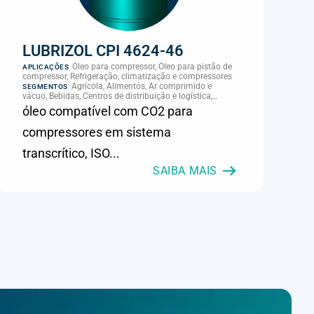
LUBRIZOL CPI 4624-46
Óleo para compressor, Óleo para pistão de
APLICAÇÕES
compressor, Refrigeração, climatização e compressores
Agrícola, Alimentos, Ar comprimido e
SEGMENTOS
vácuo, Bebidas, Centros de distribuição e logística,
Cimento, Climatização e HVAC, Data center,
óleo compatível com CO2 para
Eletroeletrônica, Embalagens e latas, Energia (geração),
Eólico, Farmacêutica e cosmética, Frigoríficos e abate,
compressores em sistema
Laticínios, Madeira e móveis, Metalmecânica, Metalurgia
e fundição, Mineração, MRO e manutenção industrial,
transcrítico, ISO...
Naval e portuário, Panificação, Papel e celulose,
Petróleo e gás, Pintura industrial, Plásticos e borracha,
SAIBA MAIS
Química e petroquímica, Refrigeração industrial,
Siderurgia, Sucroenergético, Supermercados e
refrigeração comercial, Vidros Planos