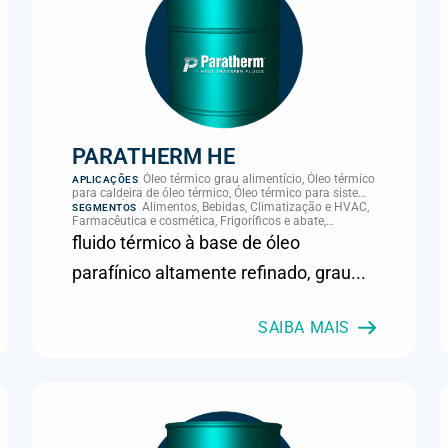
PARATHERM HE
Óleo térmico grau alimentício, Óleo térmico
APLICAÇÕES
para caldeira de óleo térmico, Óleo térmico para sistema
térmico, Óleo térmico para transferência de calor,
Alimentos, Bebidas, Climatização e HVAC,
SEGMENTOS
Transferência térmica
Farmacêutica e cosmética, Frigoríficos e abate,
Laticínios, Panificação, Química e petroquímica,
fluido térmico à base de óleo
Supermercados e refrigeração comercial
parafínico altamente refinado, grau...
SAIBA MAIS