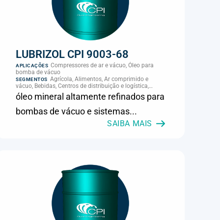
LUBRIZOL CPI 9003-68
Compressores de ar e vácuo, Óleo para
APLICAÇÕES
bomba de vácuo
Agrícola, Alimentos, Ar comprimido e
SEGMENTOS
vácuo, Bebidas, Centros de distribuição e logística,
Cimento, Climatização e HVAC, Data center,
óleo mineral altamente refinados para
Eletroeletrônica, Embalagens e latas, Energia (geração),
Eólico, Farmacêutica e cosmética, Frigoríficos e abate,
bombas de vácuo e sistemas...
Laticínios, Madeira e móveis, Metalmecânica, Metalurgia
e fundição, Mineração, MRO e manutenção industrial,
SAIBA MAIS
Naval e portuário, Panificação, Papel e celulose,
Petróleo e gás, Pintura industrial, Plásticos e borracha,
Química e petroquímica, Refrigeração industrial,
Siderurgia, Sucroenergético, Supermercados e
refrigeração comercial, Vidros Planos