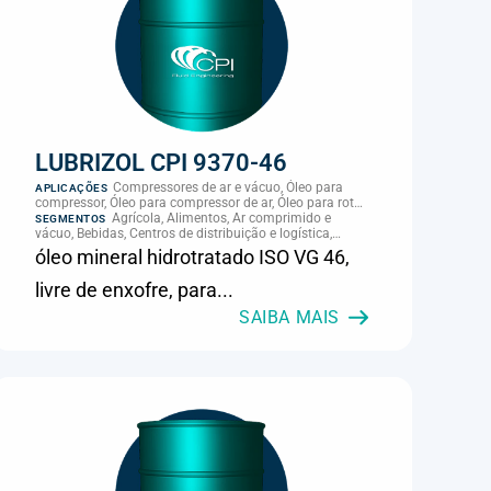
LUBRIZOL CPI 9370-46
Compressores de ar e vácuo, Óleo para
APLICAÇÕES
compressor, Óleo para compressor de ar, Óleo para rotor
de compressor, Refrigeração, climatização e
Agrícola, Alimentos, Ar comprimido e
SEGMENTOS
compressores
vácuo, Bebidas, Centros de distribuição e logística,
Cimento, Climatização e HVAC, Data center,
óleo mineral hidrotratado ISO VG 46,
Eletroeletrônica, Embalagens e latas, Energia (geração),
Eólico, Farmacêutica e cosmética, Frigoríficos e abate,
livre de enxofre, para...
Laticínios, Madeira e móveis, Metalmecânica, Metalurgia
e fundição, Mineração, MRO e manutenção industrial,
SAIBA MAIS
Naval e portuário, Panificação, Papel e celulose,
Petróleo e gás, Pintura industrial, Plásticos e borracha,
Química e petroquímica, Refrigeração industrial,
Siderurgia, Sucroenergético, Supermercados e
refrigeração comercial, Vidros Planos