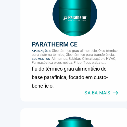
PARATHERM CE
Óleo térmico grau alimentício, Óleo térmico
APLICAÇÕES
para sistema térmico, Óleo térmico para transferência
de calor, Transferência térmica
Alimentos, Bebidas, Climatização e HVAC,
SEGMENTOS
Farmacêutica e cosmética, Frigoríficos e abate,
Laticínios, Panificação, Plásticos e borracha, Química e
fluido térmico grau alimentício de
petroquímica, Supermercados e refrigeração comercial
base parafínica, focado em custo-
benefício.
SAIBA MAIS