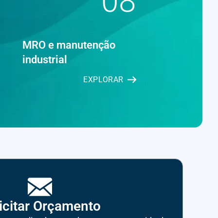
08
MRO e manutenção
industrial
EXPLORAR
icitar Orçamento