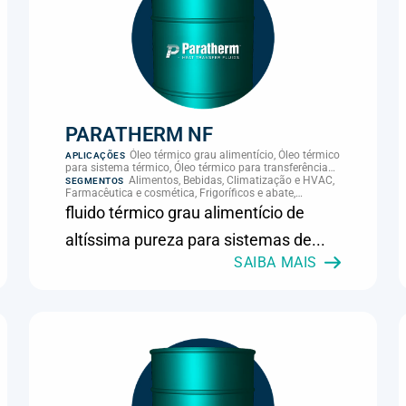
PARATHERM NF
Óleo térmico grau alimentício, Óleo térmico
APLICAÇÕES
para sistema térmico, Óleo térmico para transferência
de calor, Transferência térmica
Alimentos, Bebidas, Climatização e HVAC,
SEGMENTOS
Farmacêutica e cosmética, Frigoríficos e abate,
Laticínios, Panificação, Supermercados e refrigeração
fluido térmico grau alimentício de
comercial
altíssima pureza para sistemas de...
SAIBA MAIS