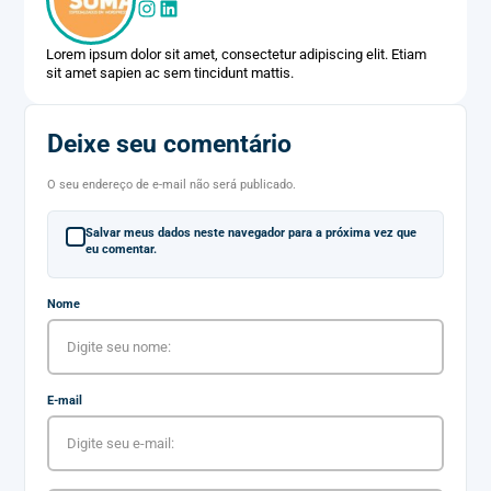
Lorem ipsum dolor sit amet, consectetur adipiscing elit. Etiam
sit amet sapien ac sem tincidunt mattis.
Deixe seu comentário
O seu endereço de e-mail não será publicado.
Salvar meus dados neste navegador para a próxima vez que
eu comentar.
Nome
E-mail