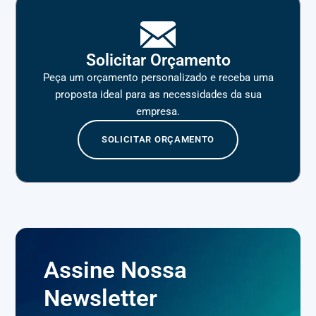
Solicitar Orçamento
Peça um orçamento personalizado e receba uma
proposta ideal para as necessidades da sua
empresa.
SOLICITAR ORÇAMENTO
Assine Nossa
Newsletter