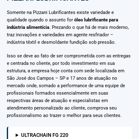
Somente na Pizzani Lubrificantes existe variedade e
qualidade quando o assunto for
óleo lubrificante para
indústria alimentícia
. Prezando o que há de mais moderno,
traz inovações e variedades em agente resfriador –
indústria têxtil e desmoldante fundição sob pressão.
Isso se deve ao fato de ser comprometida com as entregas
e centrada no cliente, por todo investimento em sua
estrutura, a empresa hoje conta com sede localizada em
São José dos Campos – SP e 17 anos de atuação no
mercado onde, somado a performance de uma equipe de
profissionais formados essencialmente em suas
respectivas áreas de atuação e especialistas em
atendimento personalizado ao cliente, comprova seu
profissionalismo ao trazer o melhor para seus clientes.
ULTRACHAIN FG 220