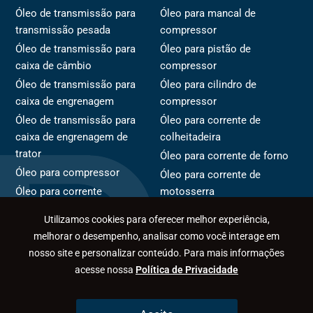
Óleo de transmissão para
Óleo para mancal de
transmissão pesada
compressor
Óleo de transmissão para
Óleo para pistão de
caixa de câmbio
compressor
Óleo de transmissão para
Óleo para cilindro de
caixa de engrenagem
compressor
Óleo de transmissão para
Óleo para corrente de
caixa de engrenagem de
colheitadeira
trator
Óleo para corrente de forno
Óleo para compressor
Óleo para corrente de
Óleo para corrente
motosserra
Óleo para rotor de
Óleo para corrente de
Utilizamos cookies para oferecer melhor experiência,
compressor
transportador
melhorar o desempenho, analisar como você interage em
nosso site e personalizar conteúdo. Para mais informações
acesse nossa
Política de Privacidade
Políticas de Privacidade
Desenvolvido por
SOMADev