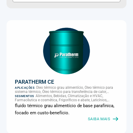
PARATHERM CE
Óleo térmico grau alimentício, Óleo térmico para
APLICAÇÕES
sistema térmico, Óleo térmico para transferência de calor,
Transferência térmica
Alimentos, Bebidas, Climatização e HVAC,
SEGMENTOS
Farmacêutica e cosmética, Frigoríficos e abate, Laticínios,
Panificação, Plásticos e borracha, Química e petroquímica,
fluido térmico grau alimentício de base parafínica,
Supermercados e refrigeração comercial
focado em custo-benefício.
SAIBA MAIS