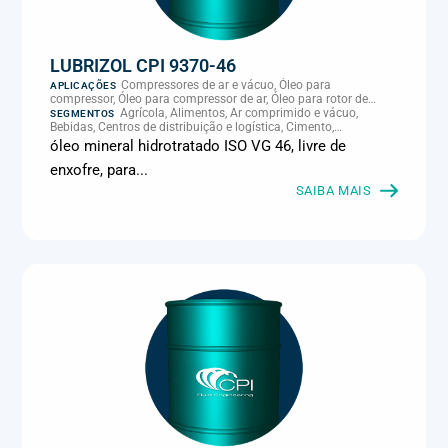
LUBRIZOL CPI 9370-46
Compressores de ar e vácuo, Óleo para
APLICAÇÕES
compressor, Óleo para compressor de ar, Óleo para rotor de
compressor, Refrigeração, climatização e compressores
Agrícola, Alimentos, Ar comprimido e vácuo,
SEGMENTOS
Bebidas, Centros de distribuição e logística, Cimento,
Climatização e HVAC, Data center, Eletroeletrônica, Embalagens
óleo mineral hidrotratado ISO VG 46, livre de
e latas, Energia (geração), Eólico, Farmacêutica e cosmética,
enxofre, para...
Frigoríficos e abate, Laticínios, Madeira e móveis,
Metalmecânica, Metalurgia e fundição, Mineração, MRO e
SAIBA MAIS
manutenção industrial, Naval e portuário, Panificação, Papel e
celulose, Petróleo e gás, Pintura industrial, Plásticos e borracha,
Química e petroquímica, Refrigeração industrial, Siderurgia,
Sucroenergético, Supermercados e refrigeração comercial,
Vidros Planos