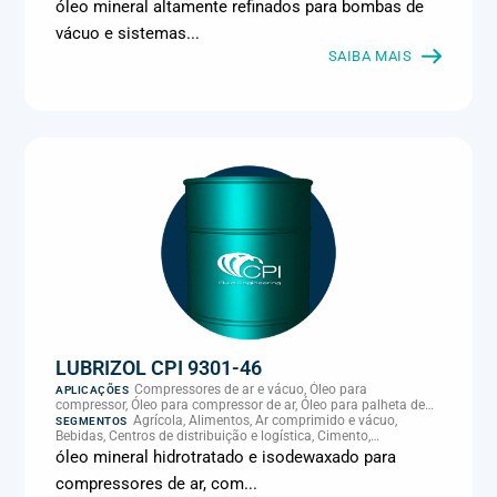
Climatização e HVAC, Data center, Eletroeletrônica, Embalagens
óleo mineral altamente refinados para bombas de
e latas, Energia (geração), Eólico, Farmacêutica e cosmética,
vácuo e sistemas...
Frigoríficos e abate, Laticínios, Madeira e móveis,
Metalmecânica, Metalurgia e fundição, Mineração, MRO e
SAIBA MAIS
manutenção industrial, Naval e portuário, Panificação, Papel e
celulose, Petróleo e gás, Pintura industrial, Plásticos e borracha,
Química e petroquímica, Refrigeração industrial, Siderurgia,
Sucroenergético, Supermercados e refrigeração comercial,
Vidros Planos
LUBRIZOL CPI 9301-46
Compressores de ar e vácuo, Óleo para
APLICAÇÕES
compressor, Óleo para compressor de ar, Óleo para palheta de
compressor, Refrigeração, climatização e compressores
Agrícola, Alimentos, Ar comprimido e vácuo,
SEGMENTOS
Bebidas, Centros de distribuição e logística, Cimento,
Climatização e HVAC, Data center, Eletroeletrônica, Embalagens
óleo mineral hidrotratado e isodewaxado para
e latas, Energia (geração), Eólico, Farmacêutica e cosmética,
compressores de ar, com...
Frigoríficos e abate, Laticínios, Madeira e móveis,