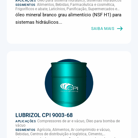
Óleo para sistema hidráulico, Sistemas hidráulicos
APLICAÇÕES
Alimentos, Bebidas, Farmacêutica e cosmética,
SEGMENTOS
Frigoríficos e abate, Laticínios, Panificação, Supermercados e
refrigeração comercial
óleo mineral branco grau alimentício (NSF H1) para
sistemas hidráulicos...
SAIBA MAIS
LUBRIZOL CPI 9003-68
Compressores de ar e vácuo, Óleo para bomba de
APLICAÇÕES
vácuo
Agrícola, Alimentos, Ar comprimido e vácuo,
SEGMENTOS
Bebidas, Centros de distribuição e logística, Cimento,