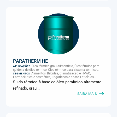
PARATHERM HE
Óleo térmico grau alimentício, Óleo térmico para
APLICAÇÕES
caldeira de óleo térmico, Óleo térmico para sistema térmico,
Óleo térmico para transferência de calor, Transferência térmica
Alimentos, Bebidas, Climatização e HVAC,
SEGMENTOS
Farmacêutica e cosmética, Frigoríficos e abate, Laticínios,
Panificação, Química e petroquímica, Supermercados e
fluido térmico à base de óleo parafínico altamente
refrigeração comercial
refinado, grau...
SAIBA MAIS