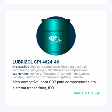
LUBRIZOL CPI 4624-46
Óleo para compressor, Óleo para pistão de
APLICAÇÕES
compressor, Refrigeração, climatização e compressores
Agrícola, Alimentos, Ar comprimido e vácuo,
SEGMENTOS
Bebidas, Centros de distribuição e logística, Cimento,
Climatização e HVAC, Data center, Eletroeletrônica, Embalagens
óleo compatível com CO2 para compressores em
e latas, Energia (geração), Eólico, Farmacêutica e cosmética,
sistema transcrítico, ISO...
Frigoríficos e abate, Laticínios, Madeira e móveis,
Metalmecânica, Metalurgia e fundição, Mineração, MRO e
SAIBA MAIS
manutenção industrial, Naval e portuário, Panificação, Papel e
celulose, Petróleo e gás, Pintura industrial, Plásticos e borracha,
Química e petroquímica, Refrigeração industrial, Siderurgia,
Sucroenergético, Supermercados e refrigeração comercial,
Vidros Planos