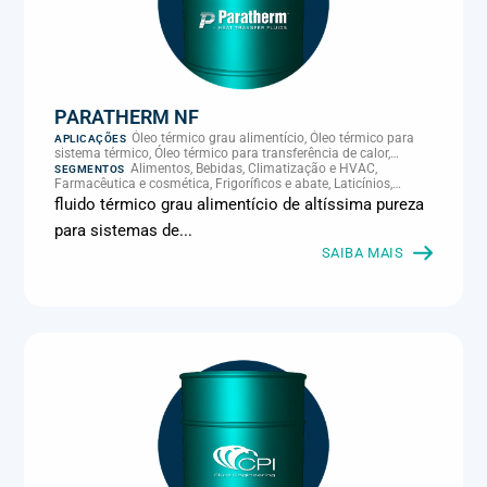
PARATHERM NF
Óleo térmico grau alimentício, Óleo térmico para
APLICAÇÕES
sistema térmico, Óleo térmico para transferência de calor,
Transferência térmica
Alimentos, Bebidas, Climatização e HVAC,
SEGMENTOS
Farmacêutica e cosmética, Frigoríficos e abate, Laticínios,
Panificação, Supermercados e refrigeração comercial
fluido térmico grau alimentício de altíssima pureza
para sistemas de...
SAIBA MAIS