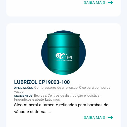
Metalmecânica, Metalurgia e fundição, Mineração, MRO e
SAIBA MAIS
manutenção industrial, Naval e portuário, Panificação, Papel e
celulose, Petróleo e gás, Pintura industrial, Plásticos e borracha,
Química e petroquímica, Refrigeração industrial, Siderurgia,
Sucroenergético, Supermercados e refrigeração comercial,
Vidros Planos
LUBRIZOL CPI 9003-100
Compressores de ar e vácuo, Óleo para bomba de
APLICAÇÕES
vácuo
Bebidas, Centros de distribuição e logística,
SEGMENTOS
Frigoríficos e abate, Laticínios
óleo mineral altamente refinados para bombas de
vácuo e sistemas...
SAIBA MAIS