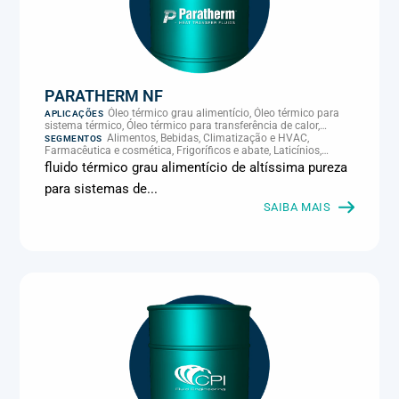
PARATHERM NF
Óleo térmico grau alimentício, Óleo térmico para
APLICAÇÕES
sistema térmico, Óleo térmico para transferência de calor,
Transferência térmica
Alimentos, Bebidas, Climatização e HVAC,
SEGMENTOS
Farmacêutica e cosmética, Frigoríficos e abate, Laticínios,
Panificação, Supermercados e refrigeração comercial
fluido térmico grau alimentício de altíssima pureza
para sistemas de...
SAIBA MAIS