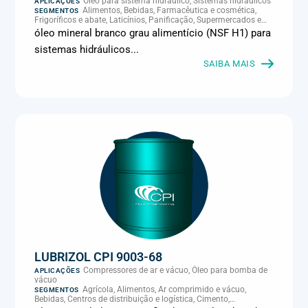
Óleo para sistema hidráulico, Sistemas hidráulicos
APLICAÇÕES
Alimentos, Bebidas, Farmacêutica e cosmética,
SEGMENTOS
Frigoríficos e abate, Laticínios, Panificação, Supermercados e
refrigeração comercial
óleo mineral branco grau alimentício (NSF H1) para
sistemas hidráulicos...
SAIBA MAIS
LUBRIZOL CPI 9003-68
Compressores de ar e vácuo, Óleo para bomba de
APLICAÇÕES
vácuo
Agrícola, Alimentos, Ar comprimido e vácuo,
SEGMENTOS
Bebidas, Centros de distribuição e logística, Cimento,