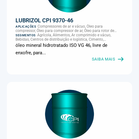
LUBRIZOL CPI 9370-46
Compressores de ar e vácuo, Óleo para
APLICAÇÕES
compressor, Óleo para compressor de ar, Óleo para rotor de
compressor, Refrigeração, climatização e compressores
Agrícola, Alimentos, Ar comprimido e vácuo,
SEGMENTOS
Bebidas, Centros de distribuição e logística, Cimento,
Climatização e HVAC, Data center, Eletroeletrônica, Embalagens
óleo mineral hidrotratado ISO VG 46, livre de
e latas, Energia (geração), Eólico, Farmacêutica e cosmética,
enxofre, para...
Frigoríficos e abate, Laticínios, Madeira e móveis,
Metalmecânica, Metalurgia e fundição, Mineração, MRO e
SAIBA MAIS
manutenção industrial, Naval e portuário, Panificação, Papel e
celulose, Petróleo e gás, Pintura industrial, Plásticos e borracha,
Química e petroquímica, Refrigeração industrial, Siderurgia,
Sucroenergético, Supermercados e refrigeração comercial,
Vidros Planos