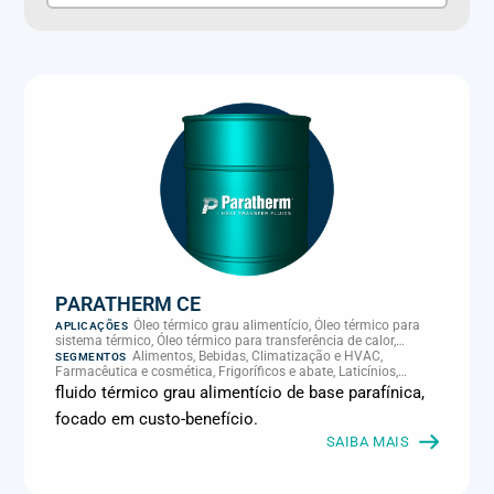
PARATHERM CE
Óleo térmico grau alimentício, Óleo térmico para
APLICAÇÕES
sistema térmico, Óleo térmico para transferência de calor,
Transferência térmica
Alimentos, Bebidas, Climatização e HVAC,
SEGMENTOS
Farmacêutica e cosmética, Frigoríficos e abate, Laticínios,
Panificação, Plásticos e borracha, Química e petroquímica,
fluido térmico grau alimentício de base parafínica,
Supermercados e refrigeração comercial
focado em custo-benefício.
SAIBA MAIS