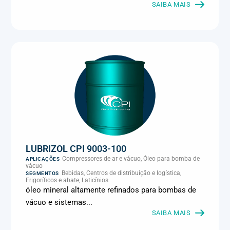
Metalmecânica, Metalurgia e fundição, Mineração, MRO e
SAIBA MAIS
manutenção industrial, Naval e portuário, Panificação, Papel e
celulose, Petróleo e gás, Pintura industrial, Plásticos e borracha,
Química e petroquímica, Refrigeração industrial, Siderurgia,
Sucroenergético, Supermercados e refrigeração comercial,
Vidros Planos
LUBRIZOL CPI 9003-100
Compressores de ar e vácuo, Óleo para bomba de
APLICAÇÕES
vácuo
Bebidas, Centros de distribuição e logística,
SEGMENTOS
Frigoríficos e abate, Laticínios
óleo mineral altamente refinados para bombas de
vácuo e sistemas...
SAIBA MAIS