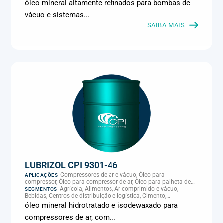
Climatização e HVAC, Data center, Eletroeletrônica, Embalagens
óleo mineral altamente refinados para bombas de
e latas, Energia (geração), Eólico, Farmacêutica e cosmética,
vácuo e sistemas...
Frigoríficos e abate, Laticínios, Madeira e móveis,
Metalmecânica, Metalurgia e fundição, Mineração, MRO e
SAIBA MAIS
manutenção industrial, Naval e portuário, Panificação, Papel e
celulose, Petróleo e gás, Pintura industrial, Plásticos e borracha,
Química e petroquímica, Refrigeração industrial, Siderurgia,
Sucroenergético, Supermercados e refrigeração comercial,
Vidros Planos
LUBRIZOL CPI 9301-46
Compressores de ar e vácuo, Óleo para
APLICAÇÕES
compressor, Óleo para compressor de ar, Óleo para palheta de
compressor, Refrigeração, climatização e compressores
Agrícola, Alimentos, Ar comprimido e vácuo,
SEGMENTOS
Bebidas, Centros de distribuição e logística, Cimento,
Climatização e HVAC, Data center, Eletroeletrônica, Embalagens
óleo mineral hidrotratado e isodewaxado para
e latas, Energia (geração), Eólico, Farmacêutica e cosmética,
compressores de ar, com...
Frigoríficos e abate, Laticínios, Madeira e móveis,