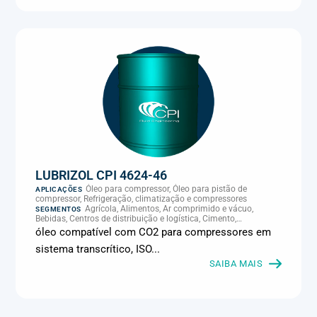
LUBRIZOL CPI 4624-46
Óleo para compressor, Óleo para pistão de
APLICAÇÕES
compressor, Refrigeração, climatização e compressores
Agrícola, Alimentos, Ar comprimido e vácuo,
SEGMENTOS
Bebidas, Centros de distribuição e logística, Cimento,
Climatização e HVAC, Data center, Eletroeletrônica, Embalagens
óleo compatível com CO2 para compressores em
e latas, Energia (geração), Eólico, Farmacêutica e cosmética,
sistema transcrítico, ISO...
Frigoríficos e abate, Laticínios, Madeira e móveis,
Metalmecânica, Metalurgia e fundição, Mineração, MRO e
SAIBA MAIS
manutenção industrial, Naval e portuário, Panificação, Papel e
celulose, Petróleo e gás, Pintura industrial, Plásticos e borracha,
Química e petroquímica, Refrigeração industrial, Siderurgia,
Sucroenergético, Supermercados e refrigeração comercial,
Vidros Planos