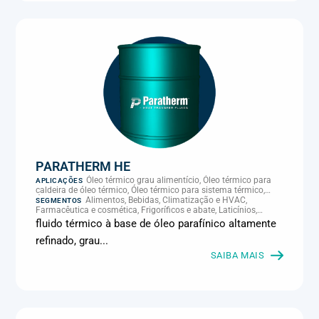
PARATHERM HE
Óleo térmico grau alimentício, Óleo térmico para
APLICAÇÕES
caldeira de óleo térmico, Óleo térmico para sistema térmico,
Óleo térmico para transferência de calor, Transferência térmica
Alimentos, Bebidas, Climatização e HVAC,
SEGMENTOS
Farmacêutica e cosmética, Frigoríficos e abate, Laticínios,
Panificação, Química e petroquímica, Supermercados e
fluido térmico à base de óleo parafínico altamente
refrigeração comercial
refinado, grau...
SAIBA MAIS