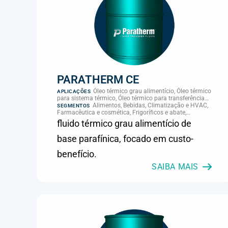
PARATHERM CE
Óleo térmico grau alimentício, Óleo térmico
APLICAÇÕES
para sistema térmico, Óleo térmico para transferência
de calor, Transferência térmica
Alimentos, Bebidas, Climatização e HVAC,
SEGMENTOS
Farmacêutica e cosmética, Frigoríficos e abate,
Laticínios, Panificação, Plásticos e borracha, Química e
fluido térmico grau alimentício de
petroquímica, Supermercados e refrigeração comercial
base parafínica, focado em custo-
benefício.
SAIBA MAIS