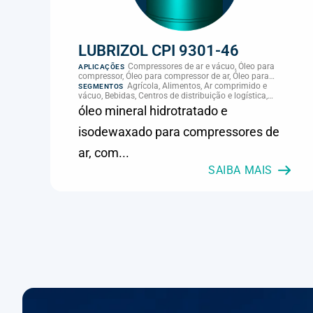
LUBRIZOL CPI 9301-46
Compressores de ar e vácuo, Óleo para
APLICAÇÕES
compressor, Óleo para compressor de ar, Óleo para
palheta de compressor, Refrigeração, climatização e
Agrícola, Alimentos, Ar comprimido e
SEGMENTOS
compressores
vácuo, Bebidas, Centros de distribuição e logística,
Cimento, Climatização e HVAC, Data center,
óleo mineral hidrotratado e
Eletroeletrônica, Embalagens e latas, Energia (geração),
Eólico, Farmacêutica e cosmética, Frigoríficos e abate,
isodewaxado para compressores de
Laticínios, Madeira e móveis, Metalmecânica, Metalurgia
e fundição, Mineração, MRO e manutenção industrial,
ar, com...
Naval e portuário, Panificação, Papel e celulose,
Petróleo e gás, Pintura industrial, Plásticos e borracha,
SAIBA MAIS
Química e petroquímica, Refrigeração industrial,
Siderurgia, Sucroenergético, Supermercados e
refrigeração comercial, Vidros Planos