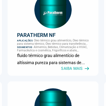
PARATHERM NF
Óleo térmico grau alimentício, Óleo térmico
APLICAÇÕES
para sistema térmico, Óleo térmico para transferência
de calor, Transferência térmica
Alimentos, Bebidas, Climatização e HVAC,
SEGMENTOS
Farmacêutica e cosmética, Frigoríficos e abate,
Laticínios, Panificação, Supermercados e refrigeração
fluido térmico grau alimentício de
comercial
altíssima pureza para sistemas de...
SAIBA MAIS