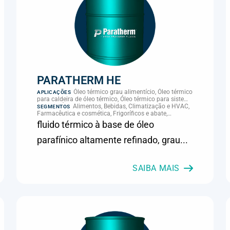
PARATHERM HE
Óleo térmico grau alimentício, Óleo térmico
APLICAÇÕES
para caldeira de óleo térmico, Óleo térmico para sistema
térmico, Óleo térmico para transferência de calor,
Alimentos, Bebidas, Climatização e HVAC,
SEGMENTOS
Transferência térmica
Farmacêutica e cosmética, Frigoríficos e abate,
Laticínios, Panificação, Química e petroquímica,
fluido térmico à base de óleo
Supermercados e refrigeração comercial
parafínico altamente refinado, grau...
SAIBA MAIS