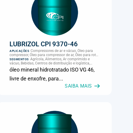
LUBRIZOL CPI 9370-46
Compressores de ar e vácuo, Óleo para
APLICAÇÕES
compressor, Óleo para compressor de ar, Óleo para rotor
de compressor, Refrigeração, climatização e
Agrícola, Alimentos, Ar comprimido e
SEGMENTOS
compressores
vácuo, Bebidas, Centros de distribuição e logística,
Cimento, Climatização e HVAC, Data center,
óleo mineral hidrotratado ISO VG 46,
Eletroeletrônica, Embalagens e latas, Energia (geração),
Eólico, Farmacêutica e cosmética, Frigoríficos e abate,
livre de enxofre, para...
Laticínios, Madeira e móveis, Metalmecânica, Metalurgia
e fundição, Mineração, MRO e manutenção industrial,
SAIBA MAIS
Naval e portuário, Panificação, Papel e celulose,
Petróleo e gás, Pintura industrial, Plásticos e borracha,
Química e petroquímica, Refrigeração industrial,
Siderurgia, Sucroenergético, Supermercados e
refrigeração comercial, Vidros Planos