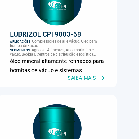
LUBRIZOL CPI 9003-68
Compressores de ar e vácuo, Óleo para
APLICAÇÕES
bomba de vácuo
Agrícola, Alimentos, Ar comprimido e
SEGMENTOS
vácuo, Bebidas, Centros de distribuição e logística,
Cimento, Climatização e HVAC, Data center,
óleo mineral altamente refinados para
Eletroeletrônica, Embalagens e latas, Energia (geração),
Eólico, Farmacêutica e cosmética, Frigoríficos e abate,
bombas de vácuo e sistemas...
Laticínios, Madeira e móveis, Metalmecânica, Metalurgia
e fundição, Mineração, MRO e manutenção industrial,
SAIBA MAIS
Naval e portuário, Panificação, Papel e celulose,
Petróleo e gás, Pintura industrial, Plásticos e borracha,
Química e petroquímica, Refrigeração industrial,
Siderurgia, Sucroenergético, Supermercados e
refrigeração comercial, Vidros Planos