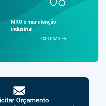
08
MRO e manutenção
industrial
EXPLORAR
icitar Orçamento