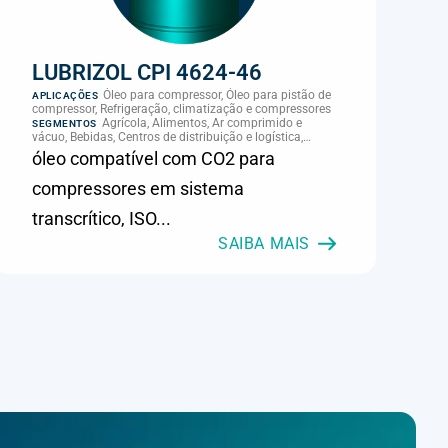
LUBRIZOL CPI 4624-46
Óleo para compressor, Óleo para pistão de
APLICAÇÕES
compressor, Refrigeração, climatização e compressores
Agrícola, Alimentos, Ar comprimido e
SEGMENTOS
vácuo, Bebidas, Centros de distribuição e logística,
Cimento, Climatização e HVAC, Data center,
óleo compatível com CO2 para
Eletroeletrônica, Embalagens e latas, Energia (geração),
Eólico, Farmacêutica e cosmética, Frigoríficos e abate,
compressores em sistema
Laticínios, Madeira e móveis, Metalmecânica, Metalurgia
e fundição, Mineração, MRO e manutenção industrial,
transcrítico, ISO...
Naval e portuário, Panificação, Papel e celulose,
Petróleo e gás, Pintura industrial, Plásticos e borracha,
SAIBA MAIS
Química e petroquímica, Refrigeração industrial,
Siderurgia, Sucroenergético, Supermercados e
refrigeração comercial, Vidros Planos